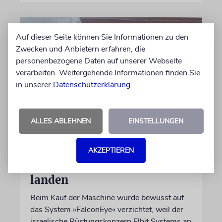
Auf dieser Seite können Sie Informationen zu den
Zwecken und Anbietern erfahren, die
personenbezogene Daten auf unserer Webseite
verarbeiten. Weitergehende Informationen finden Sie
in unserer
Datenschutzerklärung
.
ALLES ABLEHNEN
EINSTELLUNGEN
DUBLIN
Wegen Israel-Boykott:
Irisches Regierungsflugzeug
AKZEPTIEREN
kann nicht mehr im Nebel
landen
Beim Kauf der Maschine wurde bewusst auf
das System »FalconEye« verzichtet, weil der
israelische Rüstungskonzern Elbit Systems an