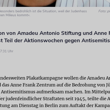
esonders bedrohlich ist die Situation, weil der Judenhass
Foto: pi
chen Milieus kommt«.
on von Amadeu Antonio Stiftung und Anne 
st Teil der Aktionswochen gegen Antisemiti
7:31 Uhr
bundesweiten Plakatkampagne wollen die Amadeu A
d das Anne Frank Zentrum auf die Bedrohung von J
h Antisemitismus aufmerksam machen. Im Mittelp
r judenfeindlicher Straftaten seit 1945, teilte die
ftung am Dienstag in Berlin zum Auftakt der Kamp