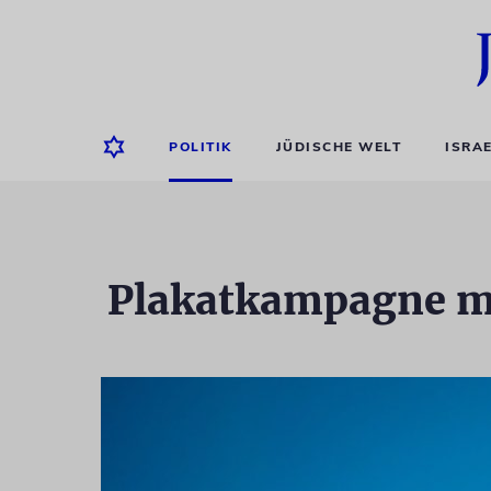
POLITIK
JÜDISCHE WELT
ISRA
Plakatkampagne m