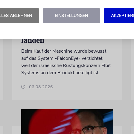
Wegen Israel-Boykott:
Irisches
LLES ABLEHNEN
EINSTELLUNGEN
AKZEPTIER
Regierungsflugzeug kann
nicht mehr im Nebel
landen
Beim Kauf der Maschine wurde bewusst
auf das System »FalconEye« verzichtet,
weil der israelische Rüstungskonzern Elbit
Systems an dem Produkt beteiligt ist
06.08.2026