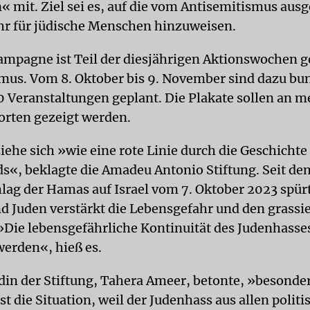
« mit. Ziel sei es, auf die vom Antisemitismus aus
r für jüdische Menschen hinzuweisen.
ampagne ist Teil der diesjährigen Aktionswochen 
mus. Vom 8. Oktober bis 9. November sind dazu bu
0 Veranstaltungen geplant. Die Plakate sollen an m
orten gezeigt werden.
iehe sich »wie eine rote Linie durch die Geschichte
s«, beklagte die Amadeu Antonio Stiftung. Seit de
lag der Hamas auf Israel vom 7. Oktober 2023 spür
d Juden verstärkt die Lebensgefahr und den grass
»Die lebensgefährliche Kontinuität des Judenhass
erden«, hieß es.
din der Stiftung, Tahera Ameer, betonte, »besonde
st die Situation, weil der Judenhass aus allen polit