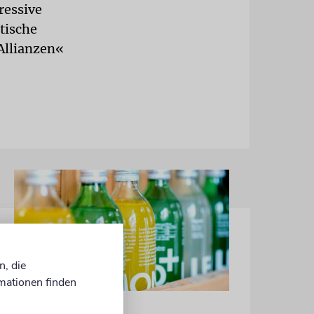
ressive
tische
 Allianzen«
n, die
mationen finden
MEINUNG