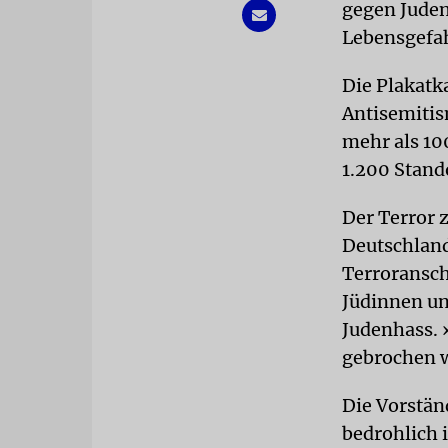
gegen Juden
Lebensgefah
Die Plakatk
Antisemitis
mehr als 10
1.200 Stand
Der Terror z
Deutschland
Terroransch
Jüdinnen un
Judenhass. 
gebrochen w
Die Vorstän
bedrohlich i