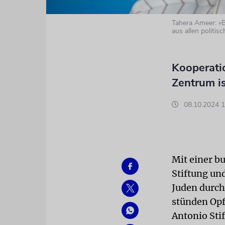
Tahera Ameer: »B
aus allen politis
Kooperati
Zentrum i
08.10.2024 1
Mit einer 
Stiftung un
Juden durc
stünden Opfe
Antonio Sti