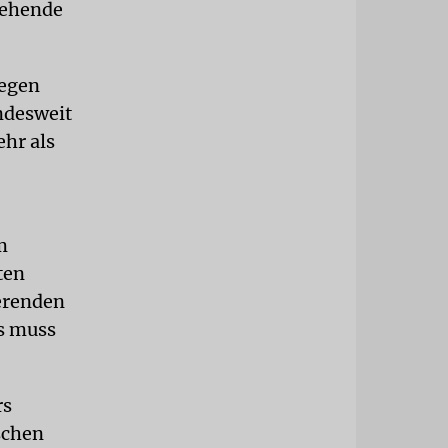
gehende
gegen
ndesweit
ehr als
m
ten
ierenden
es muss
rs
ischen