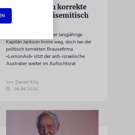
Kann politisch korrekte
Limonade antisemitisch
EN
sein?
Beim FC St. Pauli ist der langjährige
Kapitän Jackson Irvine weg, doch bei der
politisch korrekten Brausefirma
»LemonAid« sitzt der anti-israelische
Australier weiter im Aufsichtsrat
von Daniel Killy
06.08.2026