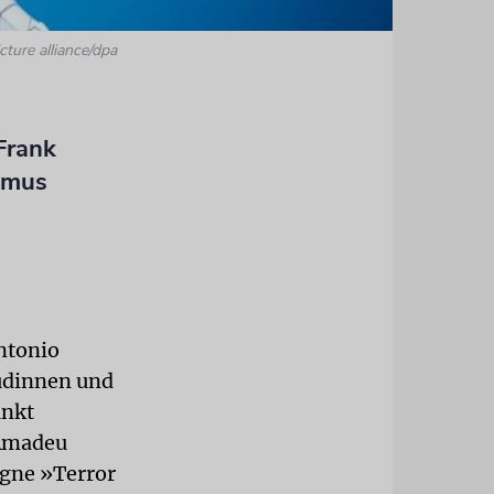
cture alliance/dpa
Frank
smus
ntonio
üdinnen und
unkt
 Amadeu
agne »Terror