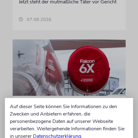
Jetzt steht der mutmaßliche Täter vor Gericht
07.08.2026
DUBLIN
Auf dieser Seite können Sie Informationen zu den
Zwecken und Anbietern erfahren, die
Wegen Israel-Boykott:
personenbezogene Daten auf unserer Webseite
Irisches Regierungsflugzeug
verarbeiten. Weitergehende Informationen finden Sie
kann nicht mehr im Nebel
in unserer
Datenschutzerklärung
.