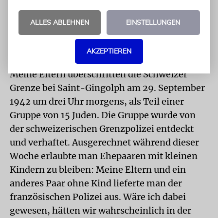
weil ich bei meinen
Eltern bleiben wollte.
ALLES ABLEHNEN
EINSTELLUNGEN
AKZEPTIEREN
Meine Eltern überschritten die Schweizer
Grenze bei Saint-Gingolph am 29. September
1942 um drei Uhr morgens, als Teil einer
Gruppe von 15 Juden. Die Gruppe wurde von
der schweizerischen Grenzpolizei entdeckt
und verhaftet. Ausgerechnet während dieser
Woche erlaubte man Ehepaaren mit kleinen
Kindern zu bleiben: Meine Eltern und ein
anderes Paar ohne Kind lieferte man der
französischen Polizei aus. Wäre ich dabei
gewesen, hätten wir wahrscheinlich in der