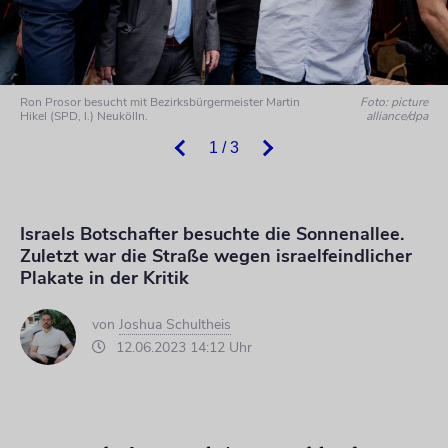
Ron Prosor besucht mit Bezirksbürgermeister Martin
Foto: picture
Hikel (SPD, l.) Neukölln.
alliance/dpa
1 / 3
Israels Botschafter besuchte die Sonnenallee.
Zuletzt war die Straße wegen israelfeindlicher
Plakate in der Kritik
von
Joshua Schultheis
12.06.2023 14:12 Uhr