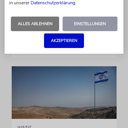
in unserer
Datenschutzerklärung
.
Gemeinde Köln, an WDR-
Programmdirektorin Andrea Schafarczyk
gewandt. Wir dokumentieren das Schreiben
ALLES ABLEHNEN
EINSTELLUNGEN
im Wortlaut
AKZEPTIEREN
von Felix Schotland
07.08.2026
JUSTIZ