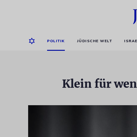
POLITIK
JÜDISCHE WELT
ISRA
Klein für we