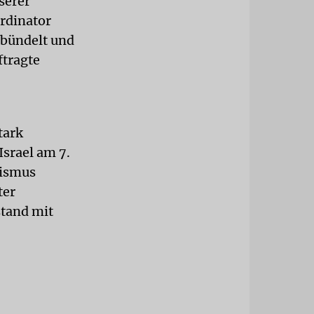
serer
ordinator
 bündelt und
ftragte
tark
Israel am 7.
tismus
ter
stand mit