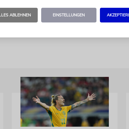
rden.«
LLES ABLEHNEN
EINSTELLUNGEN
AKZEPTIER
ben von Beauftragten könnten nach Einschätzung K
 auf hochrangiger Ebene, beispielsweise von Staats
n werden.
kna