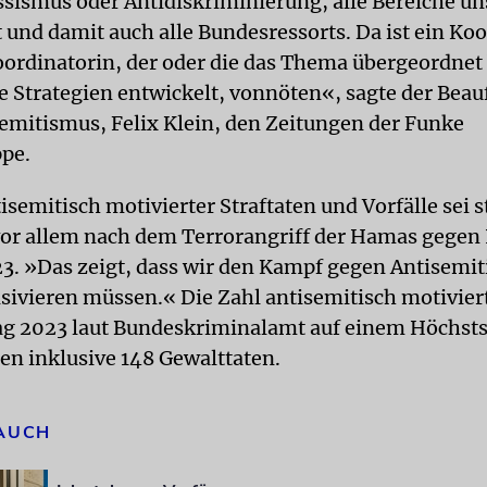
ismus oder Antidiskriminierung, alle Bereiche un
 und damit auch alle Bundesressorts. Da ist ein Ko
oordinatorin, der oder die das Thema übergeordnet
Strategien entwickelt, vonnöten«, sagte der Beau
emitismus, Felix Klein, den Zeitungen der Funke
pe.
isemitisch motivierter Straftaten und Vorfälle sei s
vor allem nach dem Terrorangriff der Hamas gegen 
3. »Das zeigt, dass wir den Kampf gegen Antisemi
nsivieren müssen.« Die Zahl antisemitisch motivier
lag 2023 laut Bundeskriminalamt auf einem Höchst
ten inklusive 148 Gewalttaten.
 AUCH