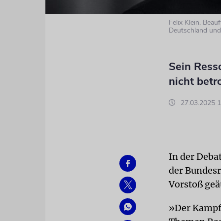
Felix Klein, Beau
Deutschland und
Sein Resso
nicht betr
27.03.2025 1
In der Deba
der Bundesr
Vorstoß geä
»Der Kampf 