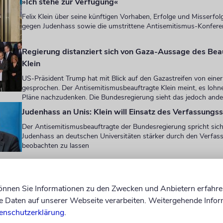
»Ich stehe zur Verfügung«
Felix Klein über seine künftigen Vorhaben, Erfolge und Misserfo
gegen Judenhass sowie die umstrittene Antisemitismus-Konfere
Regierung distanziert sich von Gaza-Aussage des Bea
Klein
US-Präsident Trump hat mit Blick auf den Gazastreifen von eine
gesprochen. Der Antisemitismusbeauftragte Klein meint, es lohne
Pläne nachzudenken. Die Bundesregierung sieht das jedoch ande
Judenhass an Unis: Klein will Einsatz des Verfassungs
Der Antisemitismusbeauftragte der Bundesregierung spricht sich
Judenhass an deutschen Universitäten stärker durch den Verfa
beobachten zu lassen
tütze den im Rahmen der laufenden Sondierungen 
können Sie Informationen zu den Zwecken und Anbietern erfahre
die Zahl der Bundesbeauftragten zu verkleinern«, b
Daten auf unserer Webseite verarbeiten. Weitergehende Infor
Der Vorteil wäre aus meiner Sicht, dass die verblei
enschutzerklärung
.
n des Bundes dadurch in ihrer Funktion und Sichtba