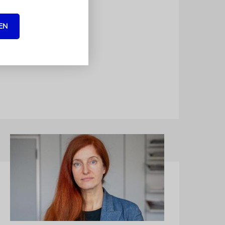
EN
leins in den
sekretären,