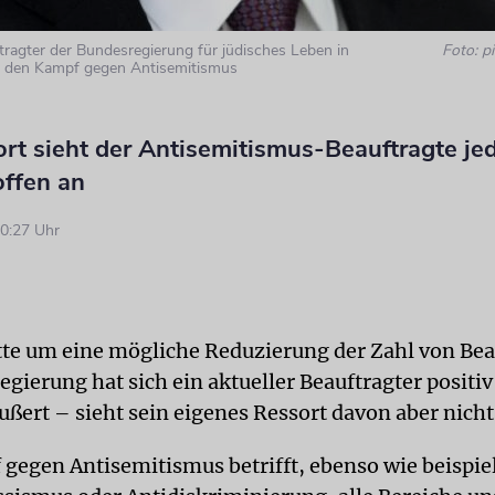
ftragter der Bundesregierung für jüdisches Leben in
Foto: pi
 den Kampf gegen Antisemitismus
rt sieht der Antisemitismus-Beauftragte je
offen an
0:27 Uhr
tte um eine mögliche Reduzierung der Zahl von Bea
egierung hat sich ein aktueller Beauftragter positi
ußert – sieht sein eigenes Ressort davon aber nicht
gegen Antisemitismus betrifft, ebenso wie beispie