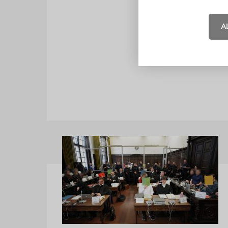
gestärkt wü
A
Viele Aufga
Ministerien
übernomme