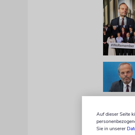
»Ich unters
Auf dieser Seite 
Vorschlag, 
personenbezogene 
zugleich. »
Sie in unserer
Dat
Beauftragte