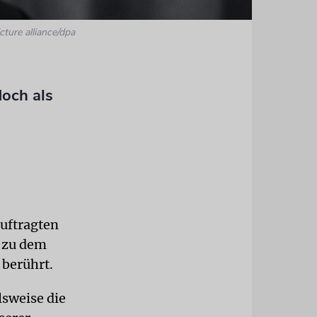
cture alliance/dpa
doch als
uftragten
v zu dem
 berührt.
lsweise die