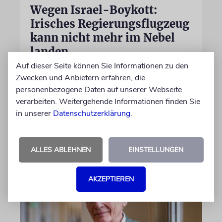
Wegen Israel-Boykott:
Irisches Regierungsflugzeug
kann nicht mehr im Nebel
landen
Auf dieser Seite können Sie Informationen zu den
Beim Kauf der Maschine wurde bewusst auf
Zwecken und Anbietern erfahren, die
das System »FalconEye« verzichtet, weil der
personenbezogene Daten auf unserer Webseite
israelische Rüstungskonzern Elbit Systems an
verarbeiten. Weitergehende Informationen finden Sie
dem Produkt beteiligt ist
in unserer
Datenschutzerklärung
.
07.08.2026
ALLES ABLEHNEN
EINSTELLUNGEN
AKZEPTIEREN