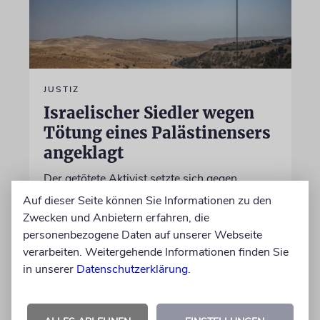
JUSTIZ
Israelischer Siedler wegen
Tötung eines Palästinensers
angeklagt
Der getötete Aktivist setzte sich gegen
Siedlergewalt ein und war an dem Oscar-
Auf dieser Seite können Sie Informationen zu den
prämierten Film »No Other Land« beteiligt.
Zwecken und Anbietern erfahren, die
Jetzt steht der mutmaßliche Täter vor Gericht
personenbezogene Daten auf unserer Webseite
verarbeiten. Weitergehende Informationen finden Sie
in unserer
Datenschutzerklärung
.
07.08.2026