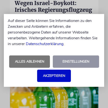
Wegen Israel-Boykott:
Irisches Regierungsflugzeug
kann nicht mehr im Nebel
Auf dieser Seite können Sie Informationen zu den
landen
Zwecken und Anbietern erfahren, die
Beim Kauf der Maschine wurde bewusst auf
personenbezogene Daten auf unserer Webseite
das System »FalconEye« verzichtet, weil der
verarbeiten. Weitergehende Informationen finden Sie
israelische Rüstungskonzern Elbit Systems an
in unserer
Datenschutzerklärung
.
dem Produkt beteiligt ist
ALLES ABLEHNEN
EINSTELLUNGEN
06.08.2026
AKZEPTIEREN