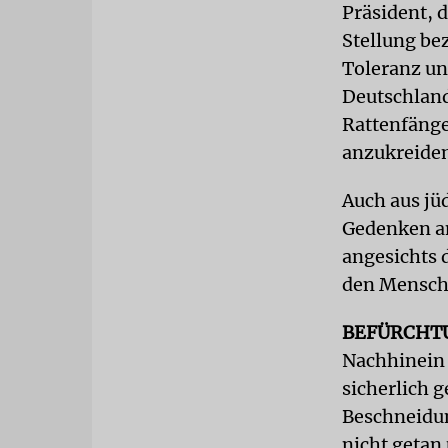
Präsident, 
Stellung be
Toleranz un
Deutschland,
Rattenfänge
anzukreiden
Auch aus jü
Gedenken an
angesichts 
den Mensche
BEFÜRCHT
Nachhinein 
sicherlich 
Beschneidun
nicht getan