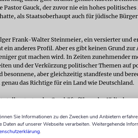
e Pastor Gauck, der zuvor nie ein hohes politische
atte, als Staatsoberhaupt auch für jüdische Bürger
lger Frank-Walter Steinmeier, ein versierter und e
at ein anderes Profil. Aber es gibt keinen Grund zu
weniger gut machen wird. In Zeiten zunehmender m
iten und der Verkürzung politischer Themen auf po
d besonnene, aber gleichzeitig standfeste und ber
 genau das Richtige für ein Land wie Deutschland.
t stellvertretender Geschäftsführer des Jüdischen
ses (WJC) und leitet das Europabüro des WJC in Brü
können Sie Informationen zu den Zwecken und Anbietern erfahre
Daten auf unserer Webseite verarbeiten. Weitergehende Infor
enschutzerklärung
.