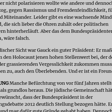
der nicht polarisieren wollte wie andere und dennoc
zog, gegen Rassismus und Fremdenfeindlichkeit, fü
d Miteinander. Leider gibt es eine wachsende Mind
 die sich lieber die Ohren zuhält oder politischen
rn hinterherläuft. Aber das dem Bundespräsidente
, wäre falsch.
discher Sicht war Gauck ein guter Präsident: Er ma
 den Holocaust jenen hohen Stellenwert bei, der
der grassierenden Vergesslichkeit zukommen muss.
n zu, auch den Überlebenden. Und er ist ein Freund
UNG
Manche Befürchtung von vor fünf Jahren stellt
als grundlos heraus. Die jüdische Gemeinschaft hät
gewünscht, dass der Bundespräsident in der
gsdebatte 2012 deutlich Stellung bezogen hätte. Er
 und mag dafür gute Gründe gehabt haben. Dennoch