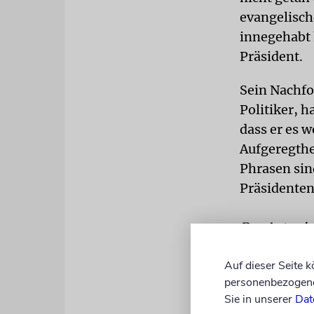
evangelisch
innegehabt h
Präsident.
Sein Nachfo
Politiker, h
dass er es 
Aufgeregthe
Phrasen sin
Präsidenten
Der Autor is
Weltkongres
Auf dieser Seite 
personenbezogene 
Sie in unserer
Dat