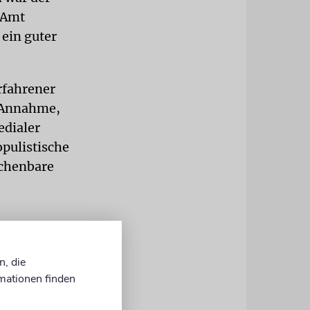
s Amt
 ein guter
rfahrener
r Annahme,
edialer
pulistische
echenbare
ssel.
n, die
mationen finden