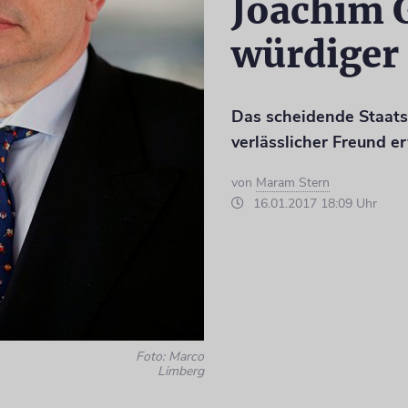
Joachim 
würdiger 
Das scheidende Staats
verlässlicher Freund e
von
Maram Stern
16.01.2017 18:09 Uhr
Foto: Marco
Limberg