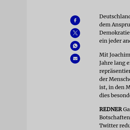
Deutschland
dem Anspruc
Demokratie 
ein jeder an
Mit Joachim
Jahre lang 
repräsentie
der Mensche
ist, in den 
dies besond
REDNER
Gau
Botschaften
Twitter red