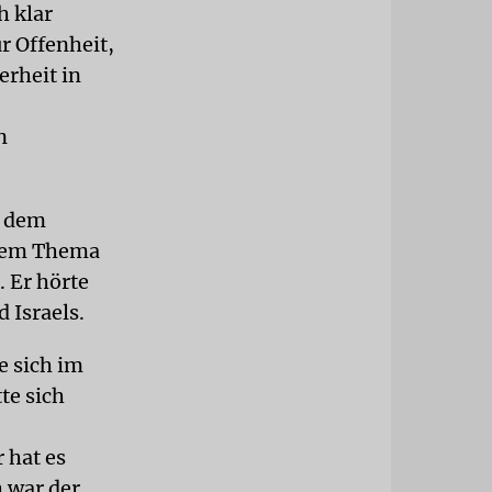
h klar
r Offenheit,
erheit in
n
ß dem
 dem Thema
 Er hörte
 Israels.
e sich im
te sich
 hat es
 war der