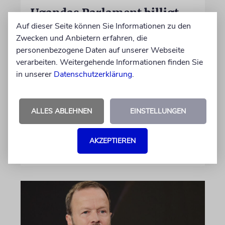
Ugandas Parlament billigt
Truppenentsendung nach
Auf dieser Seite können Sie Informationen zu den
Zwecken und Anbietern erfahren, die
Gaza
personenbezogene Daten auf unserer Webseite
Auf US-Anfrage soll sich ein Kontingent der
verarbeiten. Weitergehende Informationen finden Sie
ugandischen Armee der geplanten
in unserer
Datenschutzerklärung
.
internationalen Stabilisierungstruppe
anschließen. In Afrika zählt das Land zu den
größten Truppenstellern für
ALLES ABLEHNEN
EINSTELLUNGEN
Friedensmissionen
AKZEPTIEREN
07.08.2026