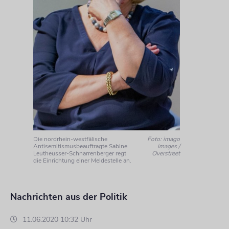
Die nordrhein-westfälische
Foto: imago
Antisemitismusbeauftragte Sabine
images /
Leutheusser-Schnarrenberger regt
Overstreet
die Einrichtung einer Meldestelle an.
Nachrichten aus der Politik
11.06.2020 10:32 Uhr