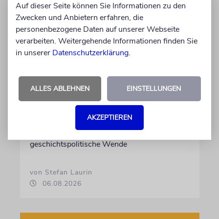
Auf dieser Seite können Sie Informationen zu den
Zwecken und Anbietern erfahren, die
personenbezogene Daten auf unserer Webseite
verarbeiten. Weitergehende Informationen finden Sie
in unserer
Datenschutzerklärung
.
SACHSEN-ANHALT
Schoa-Relativierung als
ALLES ABLEHNEN
EINSTELLUNGEN
Programm
AKZEPTIEREN
Im Falle eines Sieges der AfD bei der
Landtagswahl droht in dem Bundesland eine
geschichtspolitische Wende
von Stefan Laurin
06.08.2026