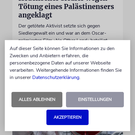
Tötung eines Palästinensers
angeklagt
Der getötete Aktivist setzte sich gegen
Siedlergewalt ein und war an dem Oscar-
prämierten Film »No Other Land« beteiligt.
Jetzt steht der mutmaßliche Täter vor Gericht
Auf dieser Seite können Sie Informationen zu den
Zwecken und Anbietern erfahren, die
personenbezogene Daten auf unserer Webseite
07.08.2026
verarbeiten. Weitergehende Informationen finden Sie
in unserer
Datenschutzerklärung
.
ALLES ABLEHNEN
EINSTELLUNGEN
AKZEPTIEREN