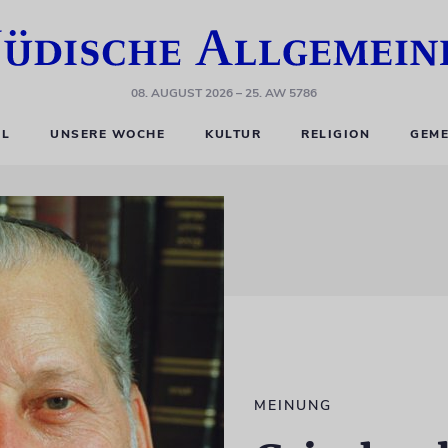
08. AUGUST 2026
– 25. AW 5786
EL
UNSERE WOCHE
KULTUR
RELIGION
GEME
MEINUNG