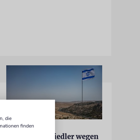
n, die
mationen finden
JUSTIZ
Israelischer Siedler wegen