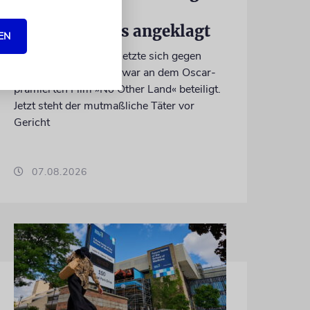
Tötung eines
Palästinensers angeklagt
EN
Der getötete Aktivist setzte sich gegen
Siedlergewalt ein und war an dem Oscar-
prämierten Film »No Other Land« beteiligt.
Jetzt steht der mutmaßliche Täter vor
Gericht
07.08.2026