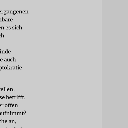
vergangenen
hmbare
n es sich
ch
linde
te auch
ptokratie
tellen,
e betrifft.
er offen
 aufnimmt?
che an,