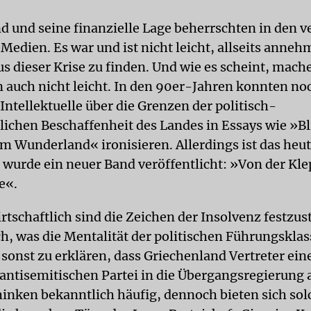
d und seine finanzielle Lage beherrschten in den 
Medien. Es war und ist nicht leicht, allseits anne
s dieser Krise zu finden. Und wie es scheint, mache
n auch nicht leicht. In den 90er-Jahren konnten no
Intellektuelle über die Grenzen der politisch-
tlichen Beschaffenheit des Landes in Essays wie »B
im Wunderland« ironisieren. Allerdings ist das heu
t wurde ein neuer Band veröffentlicht: »Von der Kle
te«.
rtschaftlich sind die Zeichen der Insolvenz festzus
, was die Mentalität der politischen Führungsklass
sonst zu erklären, dass Griechenland Vertreter ein
-antisemitischen Partei in die Übergangsregierung
hinken bekanntlich häufig, dennoch bieten sich sol