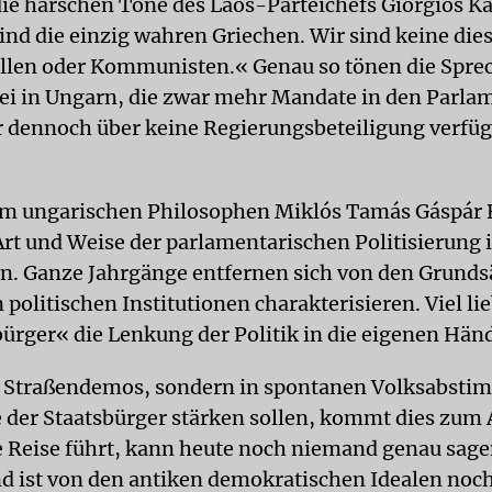
e harschen Töne des Laos-Parteichefs Giorgios Ka
sind die einzig wahren Griechen. Wir sind keine die
len oder Kommunisten.« Genau so tönen die Sprec
ei in Ungarn, die zwar mehr Mandate in den Parla
er dennoch über keine Regierungsbeteiligung verfüg
em ungarischen Philosophen Miklós Tamás Gáspár 
rt und Weise der parlamentarischen Politisierung is
en. Ganze Jahrgänge entfernen sich von den Grunds
 politischen Institutionen charakterisieren. Viel l
ürger« die Lenkung der Politik in die eigenen Hä
n Straßendemos, sondern in spontanen Volksabst
le der Staatsbürger stärken sollen, kommt dies zum
 Reise führt, kann heute noch niemand genau sage
d ist von den antiken demokratischen Idealen noch