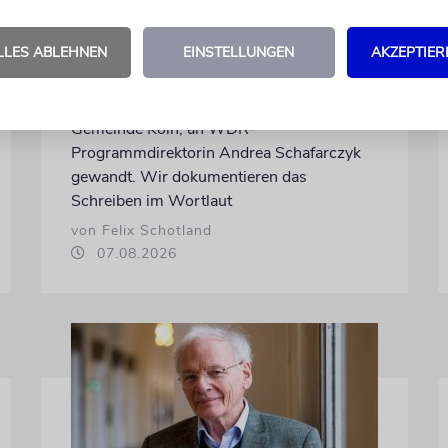
Glaubwürdigkeit des ÖRR
untergräbt
LLES ABLEHNEN
EINSTELLUNGEN
AKZEPTIER
Nach dem X-Post des Journalisten hat sich
Felix Schotland, Vorstand der Synagogen-
Gemeinde Köln, an WDR-
Programmdirektorin Andrea Schafarczyk
gewandt. Wir dokumentieren das
Schreiben im Wortlaut
von Felix Schotland
07.08.2026