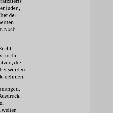
ratzaferis
ser Juden,
her der
menten
t. Noch
Recht
t in die
ätzen, die
ieber würden
nde nehmen.
immungen,
 Ausdruck.
n.
 weiter