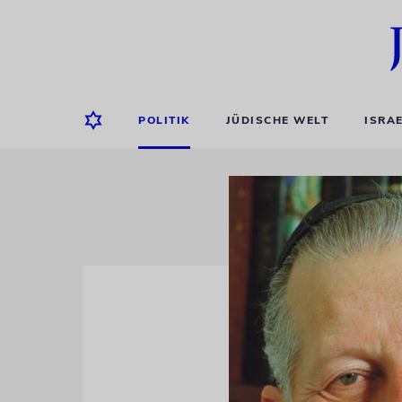
POLITIK
JÜDISCHE WELT
ISRA