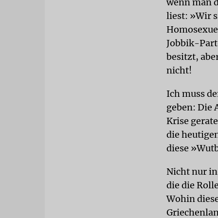
wenn man di
liest: »Wir 
Homosexuel
Jobbik-Part
besitzt, ab
nicht!
Ich muss d
geben: Die A
Krise gerat
die heutigen
diese »Wutb
Nicht nur i
die die Rol
Wohin diese
Griechenlan