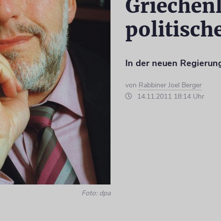
Griechen
politisch
In der neuen Regierung
von
Rabbiner Joel Berger
14.11.2011 18:14 Uhr
Foto: dpa