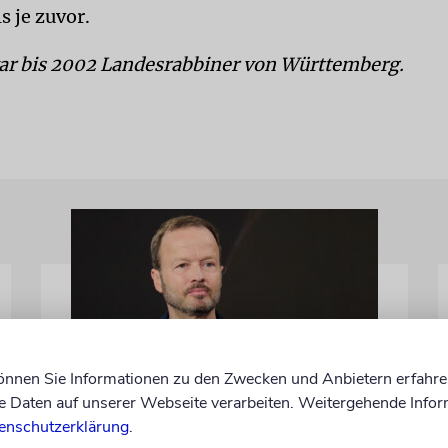
s je zuvor.
ar bis 2002 Landesrabbiner von Württemberg.
können Sie Informationen zu den Zwecken und Anbietern erfahre
Daten auf unserer Webseite verarbeiten. Weitergehende Infor
MEINUNG
enschutzerklärung
.
Wie Georg Restle die