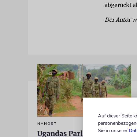
abgerückt al
Der Autor w
Auf dieser Seite 
personenbezogene 
NAHOST
Sie in unserer
Dat
Ugandas Parlament billigt