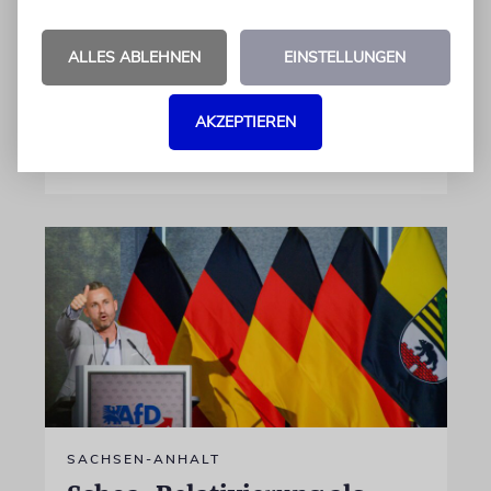
iranischen Regime verflochtenen »Islamischen
Zentrums Hamburg« wird über die künftige
ALLES ABLEHNEN
EINSTELLUNGEN
Nutzung des Ortes diskutiert
AKZEPTIEREN
von Ulrike Becker
06.08.2026
SACHSEN-ANHALT