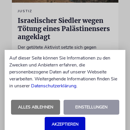
JUSTIZ
Israelischer Siedler wegen
Tötung eines Palästinensers
angeklagt
Der getötete Aktivist setzte sich gegen
Siedlergewalt ein und war an dem Oscar-
Auf dieser Seite können Sie Informationen zu den
prämierten Film »No Other Land« beteiligt.
Zwecken und Anbietern erfahren, die
Jetzt steht der mutmaßliche Täter vor Gericht
personenbezogene Daten auf unserer Webseite
verarbeiten. Weitergehende Informationen finden Sie
07.08.2026
in unserer
Datenschutzerklärung
.
ALLES ABLEHNEN
EINSTELLUNGEN
AKZEPTIEREN