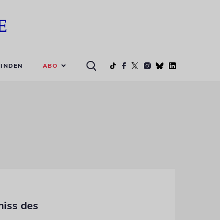
ABO
INDEN
miss des