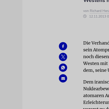
Westens m
von
Richard Her
12.11.2013 0
Die Verhand
sein Atomp
noch diesen
Westen mit
dem, seine 
Dem iranisc
Nuklearbewa
atomaren Am
Erleichteru