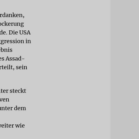
erdanken,
Lockerung
de. Die USA
ggression in
ebnis
es Assad-
eilt, sein
ter steckt
iven
 unter dem
eiter wie