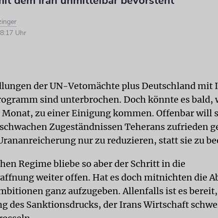
it dem Iran unmittelbar bevorsteht
zinger
8:17 Uhr
lungen der UN-Vetomächte plus Deutschland mit I
rogramm sind unterbrochen. Doch könnte es bald,
 Monat, zu einer Einigung kommen. Offenbar will s
 schwachen Zugeständnissen Teherans zufrieden g
Urananreicherung nur zu reduzieren, statt sie zu b
hen Regime bliebe so aber der Schritt in die
ffnung weiter offen. Hat es doch mitnichten die Ab
bitionen ganz aufzugeben. Allenfalls ist es bereit,
ng des Sanktionsdrucks, der Irans Wirtschaft schwe