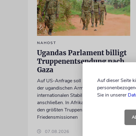
NAHOST
Ugandas Parlament billigt
Truppenentsendung nach
Gaza
Auf dieser Seite 
Auf US-Anfrage soll sich ein Kontingent
personenbezogene 
der ugandischen Armee der geplanten
Sie in unserer
Dat
internationalen Stabilisierungstruppe
anschließen. In Afrika zählt das Land zu
den größten Truppenstellern für
Friedensmissionen
A
07.08.2026