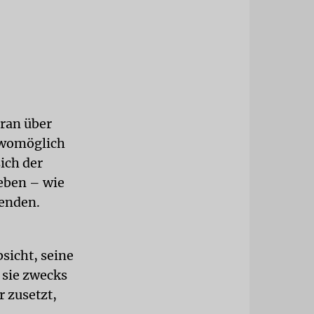
ran über
 womöglich
ich der
eben – wie
eenden.
sicht, seine
 sie zwecks
r zusetzt,