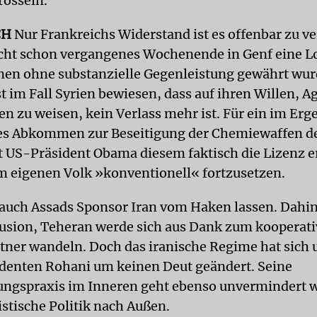
rosseln.
CH
Nur Frankreichs Widerstand ist es offenbar zu v
icht schon vergangenes Wochenende in Genf eine 
nen ohne substanzielle Gegenleistung gewährt wur
t im Fall Syrien bewiesen, dass auf ihren Willen, A
en zu weisen, kein Verlass mehr ist. Für ein im Erg
es Abkommen zur Beseitigung der Chemiewaffen d
 US-Präsident Obama diesem faktisch die Lizenz ert
 eigenen Volk »konventionell« fortzusetzen.
er auch Assads Sponsor Iran vom Haken lassen. Dahin
Illusion, Teheran werde sich aus Dank zum kooperat
tner wandeln. Doch das iranische Regime hat sich
denten Rohani um keinen Deut geändert. Seine
ngspraxis im Inneren geht ebenso unvermindert w
istische Politik nach Außen.