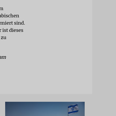
im
rabischen
miert sind.
 ist dieses
 zu
 am