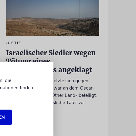
JUSTIZ
Israelischer Siedler wegen
Tötung eines
Palästinensers angeklagt
n, die
Der getötete Aktivist setzte sich gegen
mationen finden
Siedlergewalt ein und war an dem Oscar-
prämierten Film »No Other Land« beteiligt.
Jetzt steht der mutmaßliche Täter vor
Gericht
EN
07.08.2026