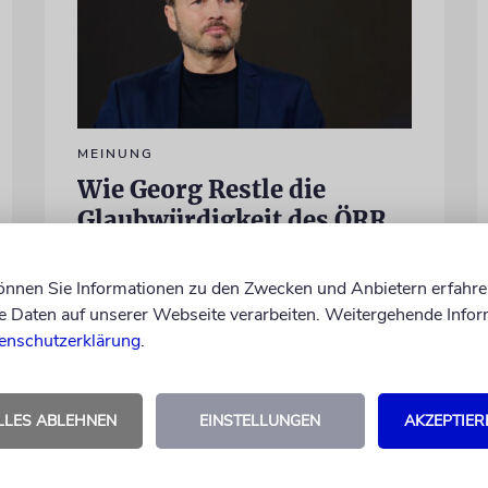
MEINUNG
Wie Georg Restle die
Glaubwürdigkeit des ÖRR
untergräbt
können Sie Informationen zu den Zwecken und Anbietern erfahre
Nach dem X-Post des Journalisten hat sich
Daten auf unserer Webseite verarbeiten. Weitergehende Infor
Felix Schotland, Vorstand der Synagogen-
enschutzerklärung
.
Gemeinde Köln, an WDR-
Programmdirektorin Andrea Schafarczyk
gewandt. Wir dokumentieren das
Schreiben im Wortlaut
LLES ABLEHNEN
EINSTELLUNGEN
AKZEPTIER
von Felix Schotland
07.08.2026