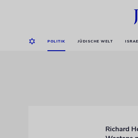
POLITIK
JÜDISCHE WELT
ISRA
Richard He