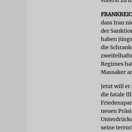
vorerst zu d
FRANKREI
dass Iran n
der Sanktio
haben jüngs
die Schrank
zweifelhaft
Regimes hat
Massaker am
Jetzt will 
die fatale 
Friedenspar
neuen Präsi
Unterdrücku
seine terror