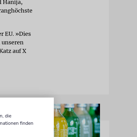
l Hanija,
 ranghöchste
er EU. »Dies
n unseren
Katz auf X
n, die
mationen finden