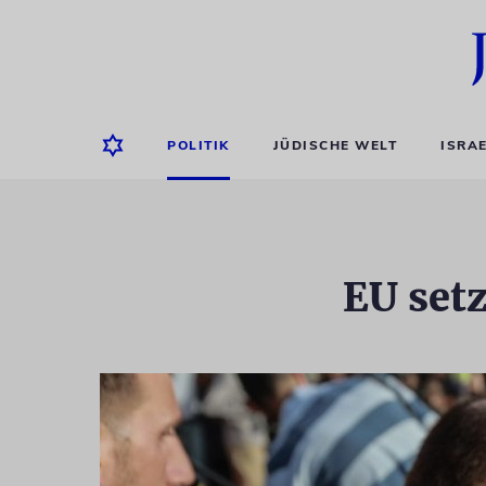
POLITIK
JÜDISCHE WELT
ISRA
EU setz