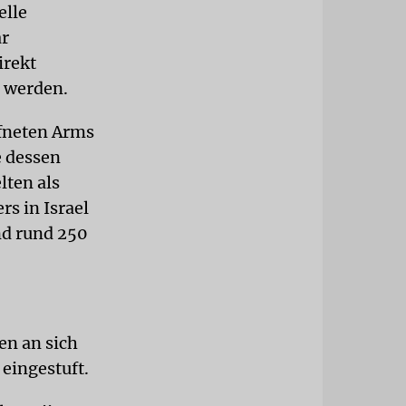
elle
ar
irekt
t werden.
fneten Arms
e dessen
lten als
s in Israel
nd rund 250
en an sich
 eingestuft.