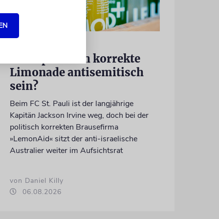
EN
MEINUNG
Kann politisch korrekte
Limonade antisemitisch
sein?
Beim FC St. Pauli ist der langjährige
Kapitän Jackson Irvine weg, doch bei der
politisch korrekten Brausefirma
»LemonAid« sitzt der anti-israelische
Australier weiter im Aufsichtsrat
von Daniel Killy
06.08.2026