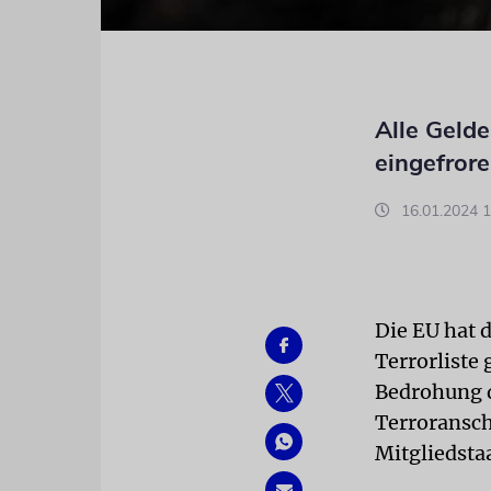
Alle Geld
eingefror
16.01.2024 1
Die EU hat 
Terrorliste 
Bedrohung d
Terroranschl
Mitgliedsta