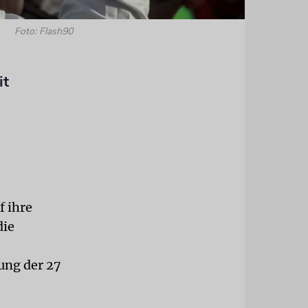
Foto: Flash90
it
f ihre
die
tung der 27