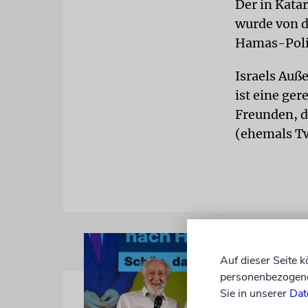
Der in Kata
wurde von d
Hamas-Polit
Israels Auß
ist eine ge
Freunden, d
(ehemals Tw
Auf dieser Seite 
personenbezogene 
Sie in unserer
Dat