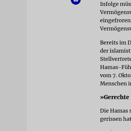
Infolge müs
Vermögenswe
eingefroren
Vermögenswe
Bereits im
der islamis
Stellvertret
Hamas-Führu
vom 7. Okto
Menschen in
»Gerechte
Die Hamas s
gerissen hat