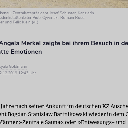
kenau: Zentralratspräsident Josef Schuster, Kanzlerin
edenkstättenleiter Piotr Cywinski, Romani Rose,
 und Felix Klein (v.l.)
Angela Merkel zeigte bei ihrem Besuch in de
tte Emotionen
Ayala Goldmann
.12.2019 12:43 Uhr
 Jahre nach seiner Ankunft im deutschen KZ Ausch
eht Bogdan Stanislaw Bartnikowski wieder in dem 
-Männer »Zentrale Sauna« oder »Entwesungs- und