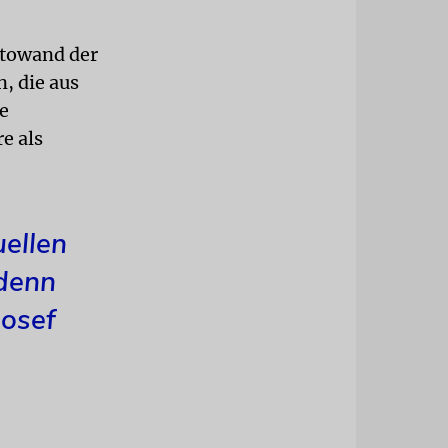
otowand der
, die aus
e
e als
uellen
 denn
Josef