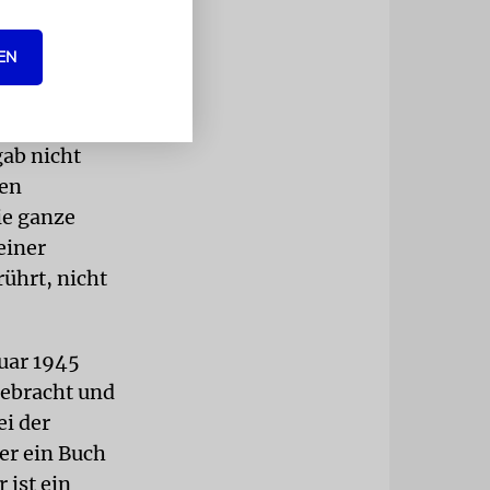
EN
mt hat: »Ich
schockiert.
amals an
gab nicht
den
ie ganze
einer
ührt, nicht
uar 1945
ebracht und
i der
er ein Buch
 ist ein