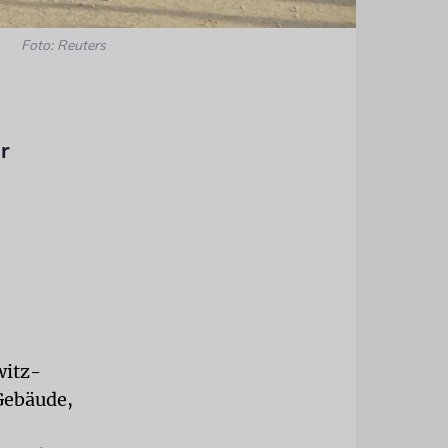
Foto: Reuters
r
witz-
Gebäude,