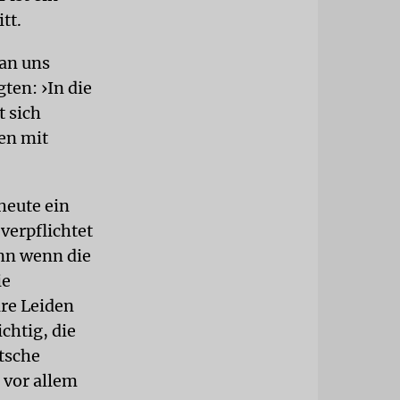
tt.
an uns
gten: ›In die
t sich
en mit
heute ein
verpflichtet
enn wenn die
ie
are Leiden
chtig, die
tsche
 vor allem