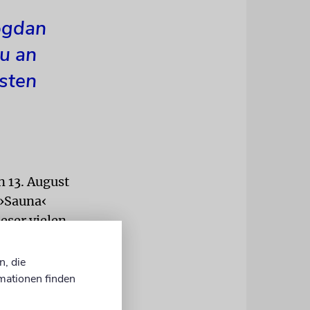
ogdan
au an
sten
n 13. August
 ›Sauna‹
eser vielen
 nicht, was
herum zu
n, die
 ich
mationen finden
h wurde