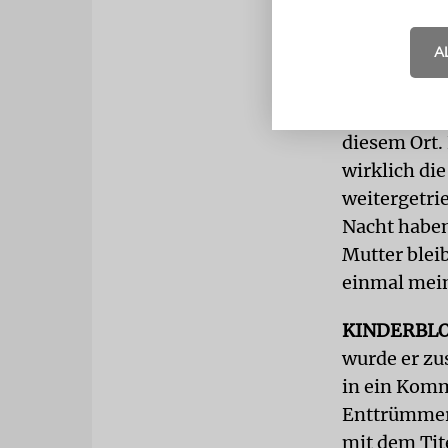
rasiert.«
A
Der 87-Jähr
habe meine 
Das war ein
diesem Ort.
wirklich di
weitergetri
Nacht haben
Mutter blei
einmal mei
KINDERBL
wurde er zu
in ein Komm
Enttrümmeru
mit dem Tite