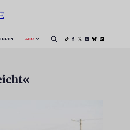
ABO
INDEN
eicht«