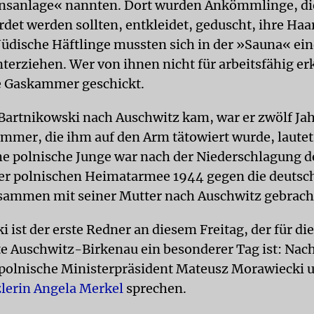
nsanlage« nannten. Dort wurden Ankömmlinge, di
rdet werden sollten, entkleidet, geduscht, ihre Ha
Jüdische Häftlinge mussten sich in der »Sauna« ei
nterziehen. Wer von ihnen nicht für arbeitsfähig er
e Gaskammer geschickt.
Bartnikowski nach Auschwitz kam, war er zwölf Jahr
mmer, die ihm auf den Arm tätowiert wurde, lautet
he polnische Junge war nach der Niederschlagung d
er polnischen Heimatarmee 1944 gegen die deutsc
sammen mit seiner Mutter nach Auschwitz gebrach
 ist der erste Redner an diesem Freitag, der für die
e Auschwitz-Birkenau ein besonderer Tag ist: Nac
polnische Ministerpräsident Mateusz Morawiecki 
lerin Angela Merkel
sprechen.