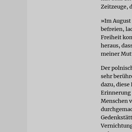
Zeitzeuge, 
»Im August 
befreien, la
Freiheit ko
heraus, das
meiner Mutt
Der polnisc
sehr berühr
dazu, diese
Erinnerung 
Menschen ve
durchgemach
Gedenkstätt
Vernichtung