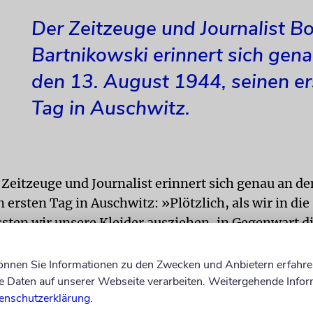
Der Zeitzeuge und Journalist B
Bartnikowski erinnert sich gen
den 13. August 1944, seinen er
Tag in Auschwitz.
Zeitzeuge und Journalist erinnert sich genau an de
 ersten Tag in Auschwitz: »Plötzlich, als wir in die
ten wir unsere Kleider ausziehen, in Gegenwart di
 neben mir stand meine Mutter. Und ich wusste gar
nen Augen tun soll, um nicht die Frauen um mich 
können Sie Informationen zu den Zwecken und Anbietern erfahre
 Der Raum war gefüllt mit Schweißgeruch. Dann sah
Daten auf unserer Webseite verarbeiten. Weitergehende Infor
enschutzerklärung
.
 einer Reihe, die die Frauen rasiert haben. Auch ic