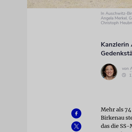
In Auschwitz-Bir
Angela Merkel, G
Christoph Heubner
Kanzlerin 
Gedenkstä
von
12
Mehr als 74
Birkenau st
das die SS