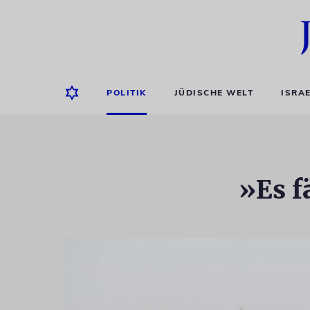
POLITIK
JÜDISCHE WELT
ISRA
»Es f