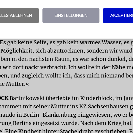
LLES ABLEHNEN
EINSTELLUNGEN
AKZEPTIER
ige weiß noch, wie er sich als Zwölfjähriger geschä
Geschlechtsteile mit den Händen bedeckt, ich war 
e Pseudowäsche, wir waren ja so viele Menschen d
 Es gab keine Seife, es gab kein warmes Wasser, es 
e Möglichkeit, sich abzutrocknen, sondern wir wur
eben in den nächsten Raum, es war schon dunkel, d
 wir dort nackt verbracht. Ich wollte in der Nähe m
ben, und zugleich wollte ich, dass mich niemand ber
ne Mutter.«
OCK
Bartnikowski überlebte im Kinderblock, im Jan
sammen mit seiner Mutter ins KZ Sachsenhausen g
ando in Berlin-Blankenburg eingewiesen, wo er be
ng Berlins eingesetzt wurde. Nach dem Krieg hat 
l Eine Kindheit hinter Stacheldraht geschrieben. Er