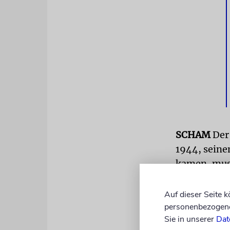
SCHAM
Der 
1944, seinen
kamen, muss
Frauen, und
ich mit mei
Auf dieser Seite 
betrachten.
personenbezogene 
Sie in unserer
Dat
Häftlinge in