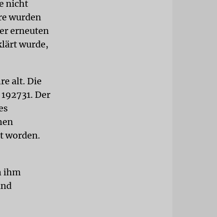
e nicht
are wurden
ner erneuten
klärt wurde,
e alt. Die
 192731. Der
es
hen
t worden.
h ihm
und