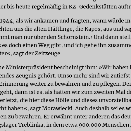
der bis heute regelmäßig in KZ-Gedenkstätten auftri
1944, als wir ankamen und fragten, wann würde m
chten uns die alten Häftlinge, die Kapos, aus und sa
mmt man nur über den Schornstein.‹ Und dann stell
s es doch einen Weg gibt, und ich gehe ihn zusamm
er«, sagt der Zeitzeuge.
he Ministerpräsident bescheinigt ihm: »Wir haben 
endes Zeugnis gehört. Umso mehr sind wir zutiefst 
 Erinnerung weiter zu bewahren und zu pflegen. D
geht, dann ist es, als hätten wir zum zweiten Mal d
rletzt, die hier diese Hölle und dieses unvorstellb
t haben«, sagt Morawiecki. Auch deshalb sei es wi
en zu bewahren. Er erwähnt unter anderen das deu
slager Treblinka, in dem etwa 900.000 Menschen,