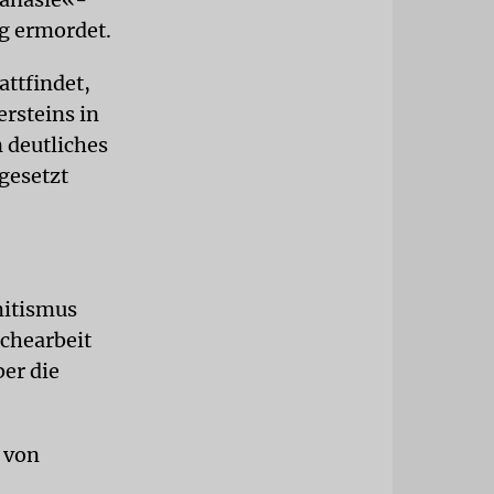
g ermordet.
attfindet,
ersteins in
n deutliches
gesetzt
mitismus
chearbeit
ber die
 von