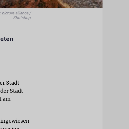
 picture alliance /
Shotshop
deten
er Stadt
 der Stadt
rt am
eingewiesen
hanasie«-