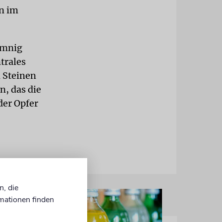
n im
emnig
ntrales
 Steinen
n, das die
der Opfer
n, die
mationen finden