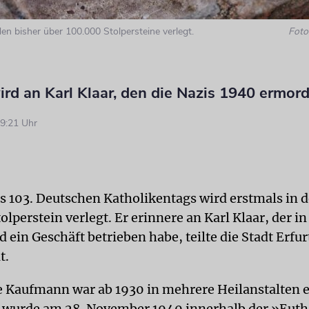
n bisher über 100.000 Stolpersteine verlegt.
Foto:
ird an Karl Klaar, den die Nazis 1940 ermor
9:21 Uhr
 103. Deutschen Katholikentags wird erstmals in d
tolperstein verlegt. Er erinnere an Karl Klaar, der in
ein Geschäft betrieben habe, teilte die Stadt Erfu
t.
e Kaufmann war ab 1930 in mehrere Heilanstalten 
 wurde am 28. November 1940 innerhalb der »Eut