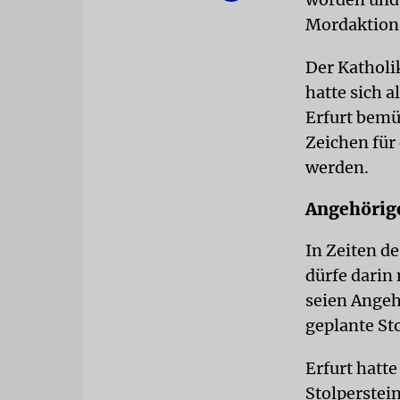
Mordaktion 
Der Katholik
hatte sich a
Erfurt bemüh
Zeichen für
werden.
Angehörig
In Zeiten d
dürfe darin
seien Angeh
geplante St
Erfurt hatt
Stolperstei