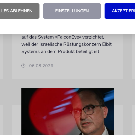
Regierungsflugzeug kann
nicht mehr im Nebel
LLES ABLEHNEN
EINSTELLUNGEN
AKZEPTIER
landen
Beim Kauf der Maschine wurde bewusst
auf das System »FalconEye« verzichtet,
weil der israelische Rüstungskonzern Elbit
Systems an dem Produkt beteiligt ist
06.08.2026