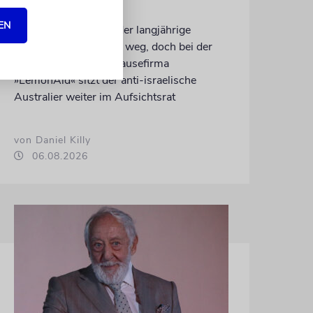
sein?
EN
Beim FC St. Pauli ist der langjährige
Kapitän Jackson Irvine weg, doch bei der
politisch korrekten Brausefirma
»LemonAid« sitzt der anti-israelische
Australier weiter im Aufsichtsrat
von Daniel Killy
06.08.2026