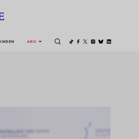
ABO
INDEN