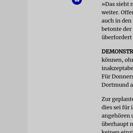
»Das sieht 
weiter. Off
auch in den
betonte der
überfordert 
DEMONSTR
können, ohne
inakzeptabel
Für Donners
Dortmund an
Zur geplant
dies sei fü
angehören u
überhaupt n
keinen einz