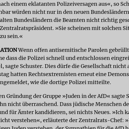
nach einem eklatanten Polizeiversagen aus«, so Sc
enbar würden nicht nur in den neuen Bundesländer
 alten Bundesländern die Beamten nicht richtig ges
 Zentralratspräsident. »Sie scheinen mit solchen S
zu sein.«
ATION
Wenn offen antisemitische Parolen gebrüll
 dass die Polizei schnell und entschlossen eingreif
, sagte Schuster. Dies dürfe die Gesellschaft nicht
tag hatten Rechtsextremisten erneut eine Demonst
gemeldet, wie die dortige Polizei mitteilte.
en Gründung der Gruppe »Juden in der AfD« sagte S
r ihn nicht überraschend. Dass jüdische Menschen d
nd für Ämter kandidieren, sei nichts Neues. »Ich k
icht verstehen«, erläuterte der Zentralrats-Chef: 
igen Juden verstehen, der Sympathien für die AfD h