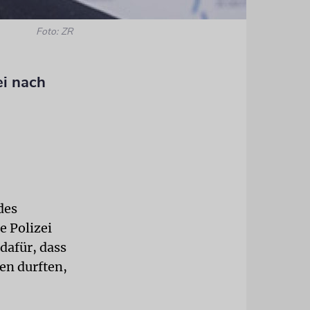
Foto: ZR
ei nach
des
e Polizei
 dafür, dass
en durften,