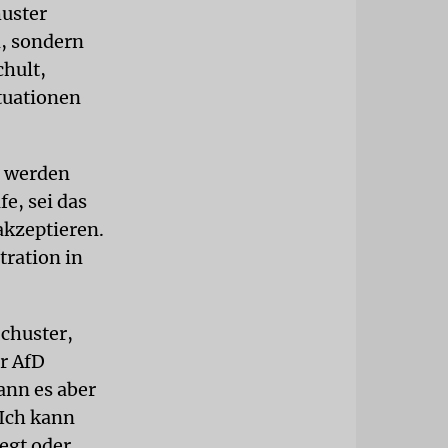
huster
n, sondern
chult,
ituationen
t werden
e, sei das
 akzeptieren.
ration in
chuster,
er AfD
ann es aber
»Ich kann
egt oder