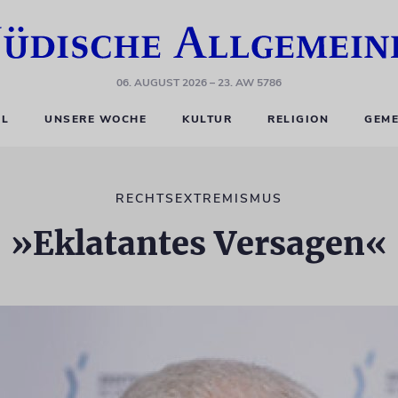
06. AUGUST 2026
– 23. AW 5786
EL
UNSERE WOCHE
KULTUR
RELIGION
GEME
RECHTSEXTREMISMUS
»Eklatantes Versagen«