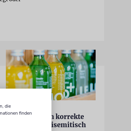
n, die
MEINUNG
mationen finden
Kann politisch korrekte
Limonade antisemitisch