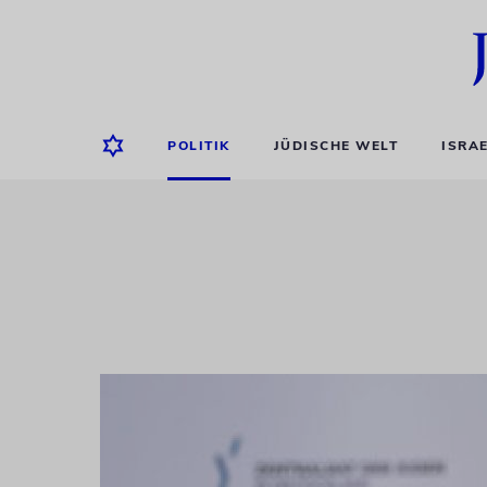
POLITIK
JÜDISCHE WELT
ISRA