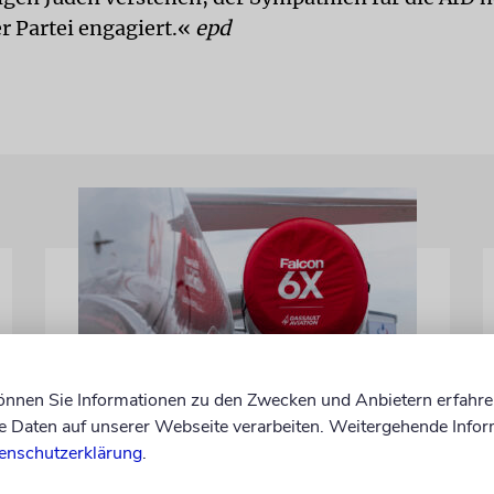
er Partei engagiert.«
epd
können Sie Informationen zu den Zwecken und Anbietern erfahre
DUBLIN
Daten auf unserer Webseite verarbeiten. Weitergehende Infor
Wegen Israel-Boykott:
enschutzerklärung
.
Irisches