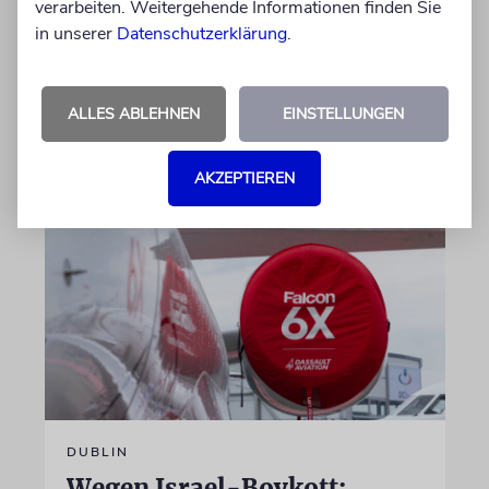
verarbeiten. Weitergehende Informationen finden Sie
Der getötete Aktivist setzte sich gegen
in unserer
Datenschutzerklärung
.
Siedlergewalt ein und war an dem Oscar-
prämierten Film »No Other Land« beteiligt.
Jetzt steht der mutmaßliche Täter vor Gericht
ALLES ABLEHNEN
EINSTELLUNGEN
07.08.2026
AKZEPTIEREN
DUBLIN
Wegen Israel-Boykott: