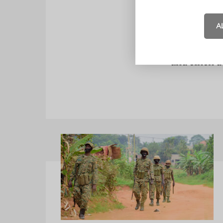
akzeptieren
aufrecht zu 
A
Der Autor is
und einen d