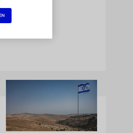
ländern
EN
n Schweizer