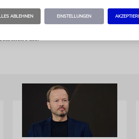
, rechtliche Beziehungen auch zu ihren Herkunfts
erhalten.
LLES ABLEHNEN
EINSTELLUNGEN
AKZEPTIER
t Publizist und Historiker in Genf und besitzt eine
eutschen Pass.