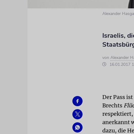
Alexander Hasgal
Israelis,
Staatsbürg
von
Alexander H
16.01.2017 1
Der Pass ist
Brechts
Flü
respektiert
anerkannt w
dazu, die He