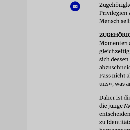
Zugehörigke
Privilegien
Mensch selb
ZUGEHÖRI
Momenten a
gleichzeiti
sich dessen
abzuschneid
Pass nicht 
uns», was a
Daher ist d
die junge M
entscheiden
zu Identität