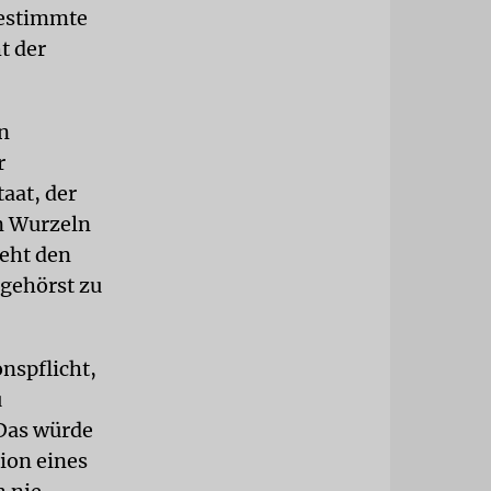
bestimmte
t der
n
r
aat, der
en Wurzeln
teht den
 gehörst zu
nspflicht,
u
 Das würde
tion eines