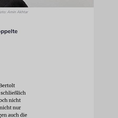
oto: Amin Akhtar
oppelte
Bertolt
schließlich
och nicht
nicht nur
gen auch die