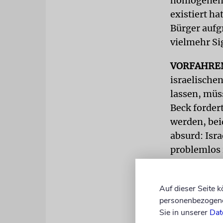
homogenen N
existiert h
Bürger aufg
vielmehr Sig
VORFAHRE
israelischen
lassen, müs
Beck fordert
werden, bei
absurd: Isr
problemlos 
Damaskus od
Mehrstaatli
Auf dieser Seite 
personenbezogene 
Loyalität z
Sie in unserer
Dat
Pass hat. V