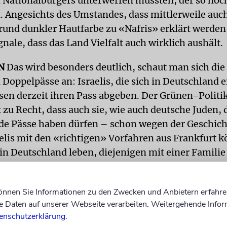
ationalbürgers unterwerfen müssten, der so noch
at. Angesichts des Umstandes, dass mittlerweile auc
rund dunkler Hautfarbe zu «Nafris» erklärt werden,
nale, dass das Land Vielfalt auch wirklich aushält.
N
Das wird besonders deutlich, schaut man sich die
 Doppelpässe an: Israelis, die sich in Deutschland 
sen derzeit ihren Pass abgeben. Der Grünen-Politi
 zu Recht, dass auch sie, wie auch deutsche Juden, d
de Pässe haben dürfen – schon wegen der Geschicht
aelis mit den «richtigen» Vorfahren aus Frankfurt 
in Deutschland leben, diejenigen mit einer Familie
er Casablanca aber nicht. Langfristig soll allen 
chkeit ermöglicht werden.
können Sie Informationen zu den Zwecken und Anbietern erfahre
Daten auf unserer Webseite verarbeiten. Weitergehende Infor
u einem Land entsteht nicht dadurch, dass man kei
enschutzerklärung
.
ielmehr ist es notwendig, den Wunsch neuer Bürger