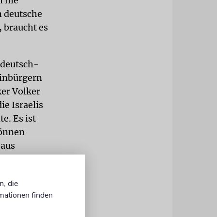
 nie
h deutsche
 braucht es
 deutsch-
einbürgern
ker Volker
ie Israelis
e. Es ist
können
 aus
Menschen
n, die
mationen finden
nen anderen
 zu