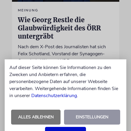
MEINUNG
Wie Georg Restle die
Glaubwürdigkeit des ÖRR
untergräbt
Nach dem X-Post des Journalisten hat sich
Felix Schotland, Vorstand der Synagogen-
Gemeinde Köln, an WDR-
Auf dieser Seite können Sie Informationen zu den
Programmdirektorin Andrea Schafarczyk
Zwecken und Anbietern erfahren, die
gewandt. Wir dokumentieren das Schreiben
personenbezogene Daten auf unserer Webseite
im Wortlaut
verarbeiten. Weitergehende Informationen finden Sie
in unserer
Datenschutzerklärung
.
von Felix Schotland
07.08.2026
ALLES ABLEHNEN
EINSTELLUNGEN