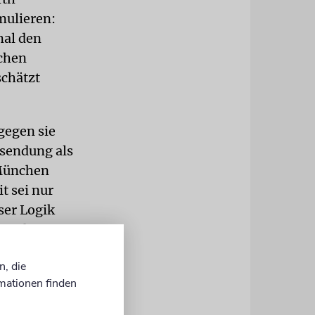
mulieren:
mal den
achen
schätzt
 gegen sie
hsendung als
 München
t sei nur
ser Logik
e andere
t Hass
n, die
mationen finden
gen