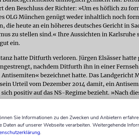
 den Beschluss der Richter: »Um es höflich zu for
des OLG München genügt weder inhaltlich noch for
, die heute an ein höheres deutsches Gericht in S
mus zu stellen sind.« Ihre Aussichten in Karlsruhe 
gut ein.
stanz hatte Ditfurth verloren. Jürgen Elsässer hatte
angestrengt, nachdem Ditfurth ihn in einer Fernse
Antisemiten« bezeichnet hatte. Das Landgericht
sein Urteil vom Dezember 2014 damit, ein Antisemi
 sich positiv auf das NS-Regime bezieht. »Nach die
ersagt, Menschen Antisemiten zu nennen, wenn si
tisemitisch beleidigen, sie diskriminieren und mi
können Sie Informationen zu den Zwecken und Anbietern erfahre
 kommentierte Ditfurth.
Daten auf unserer Webseite verarbeiten. Weitergehende Infor
enschutzerklärung
.
TEM
Inhaltlich hält die Publizistin ihre Vorwürfe ge