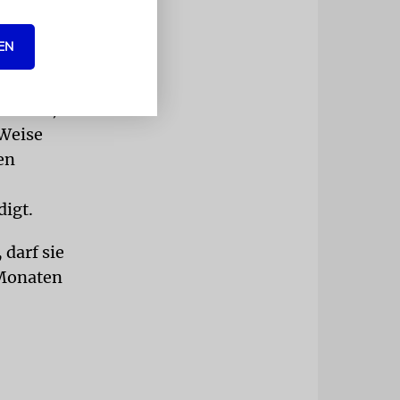
und seit
artet,
EN
hs Jahre,
s den
erhüllt,
 Weise
en
digt.
 darf sie
 Monaten