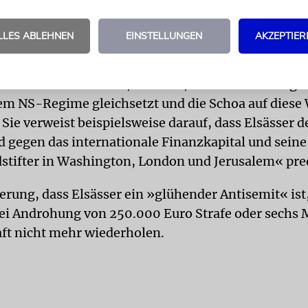
r früher in diversen linken Medien veröffentlichte 
ren mit rechtslastigen Verschwörungstheorien aufw
LLES ABLEHNEN
EINSTELLUNGEN
AKZEPTIER
Liest man Elsässers Reden und Texte der letzten sec
uf ein ideologisches Wahnsystem, das nicht nur au
n ›Zionisten‹ macht, sondern, oft nur notdürftig v
dem NS-Regime gleichsetzt und die Schoa auf diese
« Sie verweist beispielsweise darauf, dass Elsässer d
 gegen das internationale Finanzkapital und seine
stifter in Washington, London und Jerusalem« pre
rung, dass Elsässer ein »glühender Antisemit« ist,
bei Androhung von 250.000 Euro Strafe oder sechs
t nicht mehr wiederholen.