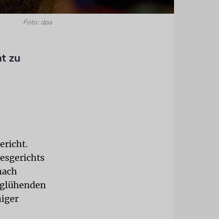
Foto: dpa
t zu
ericht.
esgerichts
nach
 »glühenden
miger