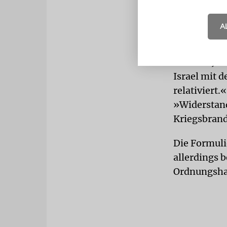
Elsässer, de
einigen Jah
A
aufrecht: »
stößt man a
meisten Jude
Israel mit 
relativiert.
»Widerstand
Kriegsbrand
Die Formulie
allerdings 
Ordnungshaf