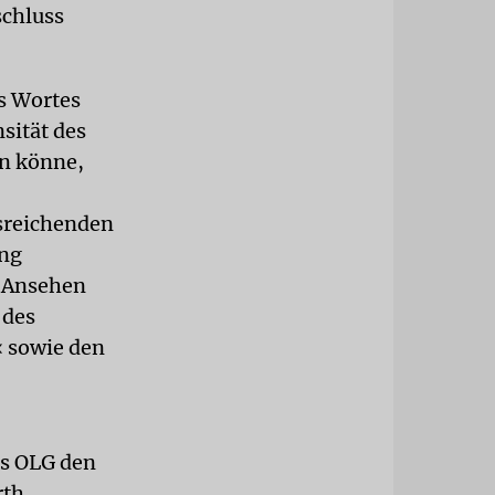
schluss
es Wortes
sität des
n könne,
usreichenden
ung
s Ansehen
 des
 sowie den
as OLG den
rth