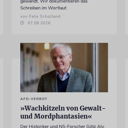
gewandt. Wir dokumentieren das
Schreiben im Wortlaut
von Felix Schotland
07.08.2026
AFD-VERBOT
»Wachkitzeln von Gewalt-
und Mordphantasien«
Der Historiker und NS-Forscher Götz Aly,