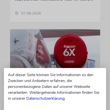
07.08.2026
Auf dieser Seite können Sie Informationen zu den
Zwecken und Anbietern erfahren, die
DUBLIN
personenbezogene Daten auf unserer Webseite
Wegen Israel-Boykott:
verarbeiten. Weitergehende Informationen finden Sie
Irisches Regierungsflugzeug
in unserer
Datenschutzerklärung
.
kann nicht mehr im Nebel