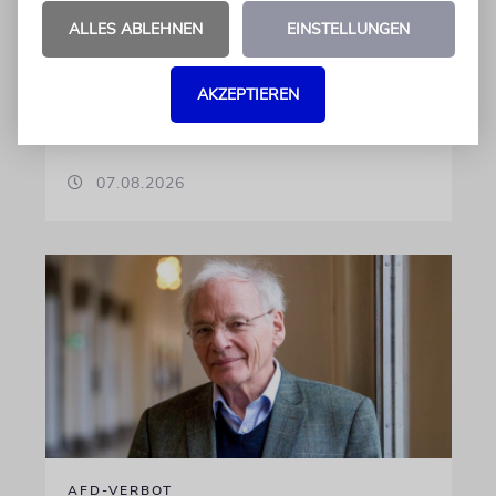
landen
ALLES ABLEHNEN
EINSTELLUNGEN
Beim Kauf der Maschine wurde bewusst auf
das System »FalconEye« verzichtet, weil der
israelische Rüstungskonzern Elbit Systems an
AKZEPTIEREN
dem Produkt beteiligt ist
07.08.2026
AFD-VERBOT