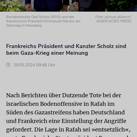
Bundeskanzler Olaf Scholz (SPD) und der
Foto: picture alliance /
französische Präsident Emmanuel Macron am
ASSOCIATED PRESS
Dienstag in Meseberg
Frankreichs Präsident und Kanzler Scholz sind
beim Gaza-Krieg einer Meinung
29.05.2024 09:46 Uhr
Nach Berichten über Dutzende Tote bei der
israelischen Bodenoffensive in Rafah im
Süden des Gazastreifens haben Deutschland
und Frankreich eine Einstellung der Angriffe
gefordert. Die Lage in Rafah sei »entsetzlich«,