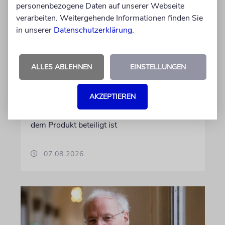
personenbezogene Daten auf unserer Webseite
DUBLIN
verarbeiten. Weitergehende Informationen finden Sie
Wegen Israel-Boykott:
in unserer
Datenschutzerklärung
.
Irisches Regierungsflugzeug
kann nicht mehr im Nebel
ALLES ABLEHNEN
EINSTELLUNGEN
landen
Beim Kauf der Maschine wurde bewusst auf
AKZEPTIEREN
das System »FalconEye« verzichtet, weil der
israelische Rüstungskonzern Elbit Systems an
dem Produkt beteiligt ist
07.08.2026