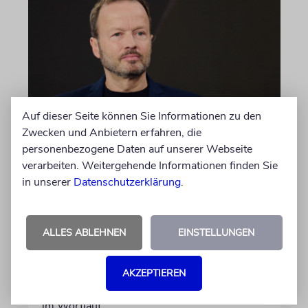
Auf dieser Seite können Sie Informationen zu den
Zwecken und Anbietern erfahren, die
MEINUNG
personenbezogene Daten auf unserer Webseite
Wie Georg Restle die
verarbeiten. Weitergehende Informationen finden Sie
Glaubwürdigkeit des ÖRR
in unserer
Datenschutzerklärung
.
untergräbt
Nach dem X-Post des Journalisten hat sich
ALLES ABLEHNEN
EINSTELLUNGEN
Felix Schotland, Vorstand der Synagogen-
Gemeinde Köln, an WDR-
Programmdirektorin Andrea Schafarczyk
AKZEPTIEREN
gewandt. Wir dokumentieren das Schreiben
im Wortlaut