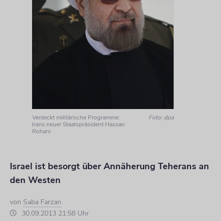
Verdeckt militärische Programme:
Foto: dpa
Irans neuer Staatspräsident Hassan
Rohani
Israel ist besorgt über Annäherung Teherans an
den Westen
von
Saba Farzan
30.09.2013 21:58 Uhr