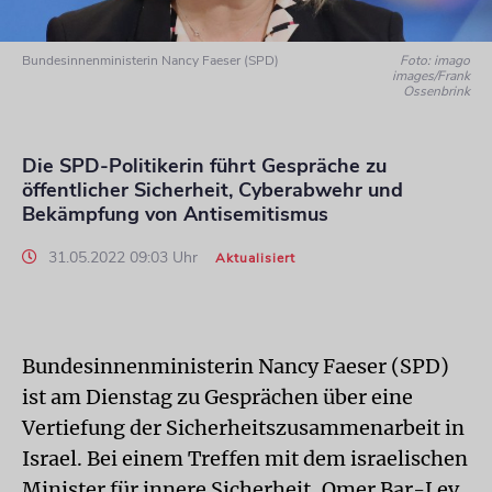
Bundesinnenministerin Nancy Faeser (SPD)
Foto: imago
images/Frank
Ossenbrink
Die SPD-Politikerin führt Gespräche zu
öffentlicher Sicherheit, Cyberabwehr und
Bekämpfung von Antisemitismus
31.05.2022 09:03 Uhr
Aktualisiert
Bundesinnenministerin Nancy Faeser (SPD)
ist am Dienstag zu Gesprächen über eine
Vertiefung der Sicherheitszusammenarbeit in
Israel. Bei einem Treffen mit dem israelischen
Minister für innere Sicherheit, Omer Bar-Lev,