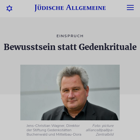
EINSPRUCH
Bewusstsein statt Gedenkrituale
Jens-Christian Wagner, Direktor
Foto: picture
der Stiftung Gedenkstätten
alliance/dpa/dpa-
Buchenwald und Mittelbau-Dora
Zentralbild