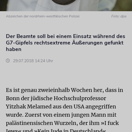
Abzeichen der nordrhein-westfälischen Polizei
Foto: dpa
Der Beamte soll bei einem Einsatz während des
G7-Gipfels rechtsextreme Äußerungen gefunkt
haben
29.07.2018 14:24 Uhr
Es ist genau zweieinhalb Wochen her, dass in
Bonn der jüdische Hochschulprofessor
Yitzhak Melamed aus den USA angegriffen
wurde. Zuerst von einem jungen Mann mit
palästinensischen Wurzeln, der ihm »I fuck
Jews« und »Kein Jude in Deutschland«