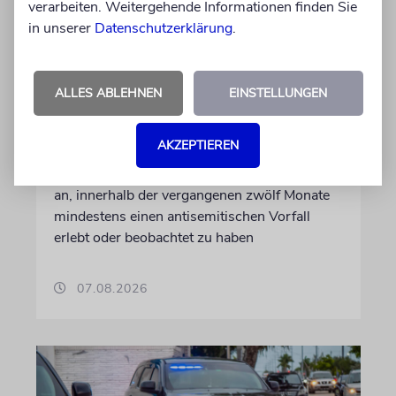
verarbeiten. Weitergehende Informationen finden Sie
in unserer
Datenschutzerklärung
.
KANADA
Bericht: Jüdische Studenten
ALLES ABLEHNEN
EINSTELLUNGEN
erleben Antisemitismus als
alltägliche Realität
AKZEPTIEREN
Fast alle befragten jüdischen Studenten geben
an, innerhalb der vergangenen zwölf Monate
mindestens einen antisemitischen Vorfall
erlebt oder beobachtet zu haben
07.08.2026