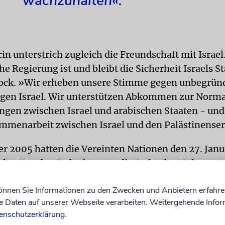
wachzuhalten«.
in unterstrich zugleich die Freundschaft mit Israel
e Regierung ist und bleibt die Sicherheit Israels S
ock. »Wir erheben unsere Stimme gegen unbegründ
gen Israel. Wir unterstützen Abkommen zur Norma
ngen zwischen Israel und arabischen Staaten - und 
ammenarbeit zwischen Israel und den Palästinenser
 2005 hatten die Vereinten Nationen den 27. Jan
alen Tag des Gedenkens an die Opfer des Holocaust
ag im Jahr 1945 hatten Soldaten der Roten Armee d
können Sie Informationen zu den Zwecken und Anbietern erfahre
n des deutschen Konzentrationslagers Auschwitz 
Daten auf unserer Webseite verarbeiten. Weitergehende Infor
 Nazis hatten dort mehr als eine Million Menschen 
enschutzerklärung
.
ordet. Der Tag wird in Deutschland seit 1996 als G