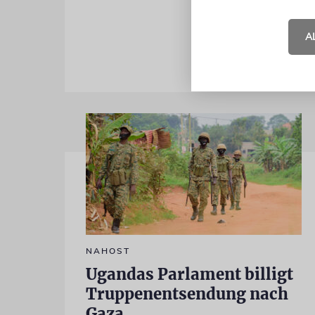
die Opfer d
A
NAHOST
Ugandas Parlament billigt
Truppenentsendung nach
Gaza