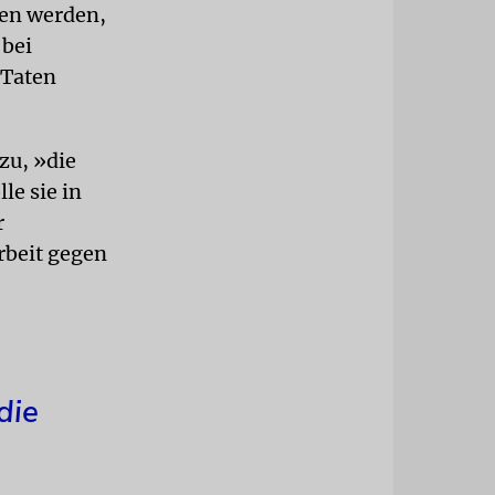
fen werden,
 bei
 Taten
zu, »die
le sie in
r
rbeit gegen
die