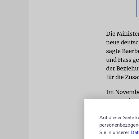
Die Minister
neue deutsch
sagte Baerb
und Hass ge
der Beziehu
für die Zus
Im November
Internation
An diesem T
Auf dieser Seite 
Überlebende
personenbezogene 
befreit. Die
Sie in unserer
Dat
Juden - erm