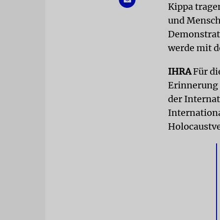
Kippa trage
und Mensche
Demonstrati
werde mit d
IHRA
Für d
Erinnerung 
der Interna
Internation
Holocaustve