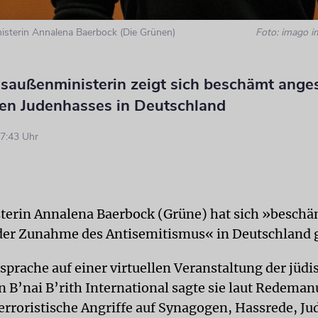
sterin Annalena Baerbock (Die Grünen)
Foto: imago i
saußenministerin zeigt sich beschämt anges
n Judenhasses in Deutschland
7:43 Uhr
erin Annalena Baerbock (Grüne) hat sich »beschä
der Zunahme des Antisemitismus« in Deutschland 
sprache auf einer virtuellen Veranstaltung der jüd
n B’nai B’rith International sagte sie laut Redema
rroristische Angriffe auf Synagogen, Hassrede, Jud