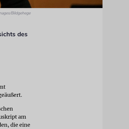
mages/Bildgehege
ichts des
mt
geäußert.
ischen
nuskript am
en, die eine