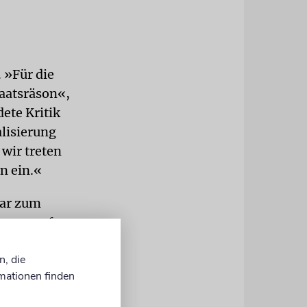
. »Für die
taatsräson«,
ete Kritik
lisierung
wir treten
n ein.«
uar zum
 ausgerufen.
ie
n, die
in Polen
mationen finden
- vor allem
edenktag für