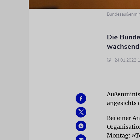
Bundesaußenmini
Die Bunde
wachsende
24.01.2022 1
Außenminist
angesichts 
Bei einer An
Organisatio
Montag: »Te