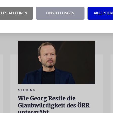
es Nationalsozialismus begangen.
epd/dpa
LLES ABLEHNEN
EINSTELLUNGEN
AKZEPTIER
MEINUNG
Wie Georg Restle die
Glaubwürdigkeit des ÖRR
untergräbt