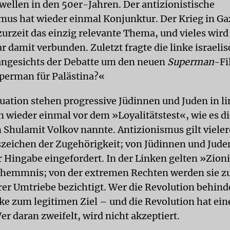
ellen in den 50er-Jahren. Der antizionistische
mus hat wieder einmal Konjunktur. Der Krieg in Gaz
zurzeit das einzig relevante Thema, und vieles wird
r damit verbunden. Zuletzt fragte die linke israeli
ngesichts der Debatte um den neuen
Superman
-Fi
perman für Palästina?«
ituation stehen progressive Jüdinnen und Juden in l
wieder einmal vor dem »Loyalitätstest«, wie es di
 Shulamit Volkov nannte. Antizionismus gilt vieler
eichen der Zugehörigkeit; von Jüdinnen und Juden
r Hingabe eingefordert. In der Linken gelten »Zioni
hemmnis; von der extremen Rechten werden sie z
rer Umtriebe bezichtigt. Wer die Revolution behinde
e zum legitimen Ziel – und die Revolution hat ei
er daran zweifelt, wird nicht akzeptiert.