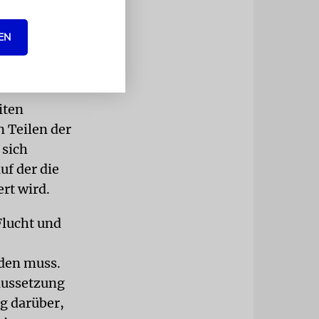
 gemein zu
er Logik des
EN
uch«
iten
n Teilen der
 sich
uf der die
rt wird.
Flucht und
rden muss.
raussetzung
ng darüber,