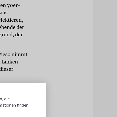
den 70er-
 aus
lektieren,
lebende der
grund, der
Wieso nimmt
r Linken
dieser
n, die
le Israelis,
mationen finden
eigenen
er Linken,