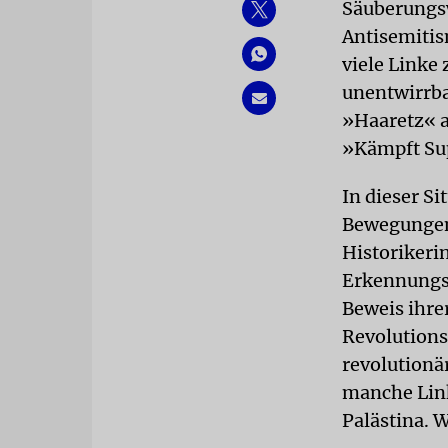
Säuberungsw
Antisemitis
viele Linke 
unentwirrba
»Haaretz« a
»Kämpft Su
In dieser S
Bewegungen 
Historikerin
Erkennungsz
Beweis ihre
Revolutions
revolutionä
manche Link
Palästina. W