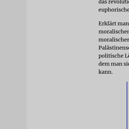
das revolut
euphorischer
Erklärt man
moralischen
moralischer
Palästinens
politische 
dem man sic
kann.