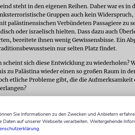
Feind steht in den eigenen Reihen. Daher war es in 
linksterroristische Gruppen auch kein Widerspruch,
 mit palästinensischen Verbündeten Passagiere zu se
jüdisch oder israelisch hielten. Dass dazu auch Über
ten, bereitete ihnen wenig Gewissensbisse. Ein Ab
aditionsbewusstsein nur selten Platz findet.
scheint sich diese Entwicklung zu wiederholen? 
nis zu Palästina wieder einen so großen Raum in de
doch etliche Probleme gibt, die die Aufmerksamkeit 
erlangen?
wird von einem echten Ort zur bloßen Bühne
können Sie Informationen zu den Zwecken und Anbietern erfahre
 palästinensischen Zivilbevölkerung ist real, und vie
Daten auf unserer Webseite verarbeiten. Weitergehende Infor
ich ranghoher Militärs, lehnen das Vorgehen ihrer 
enschutzerklärung
.
 Gaza ab. In dieser Situation wäre es die Aufgabe d