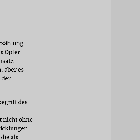
Erzählung
ls Opfer
nsatz
, aber es
 der
egriff des
e
t nicht ohne
twicklungen
die als