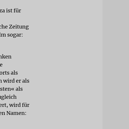
a ist für
sche Zeitung
lm sogar:
inken
e
orts als
 wird er als
sten« als
ugleich
rt, wird für
nen Namen: