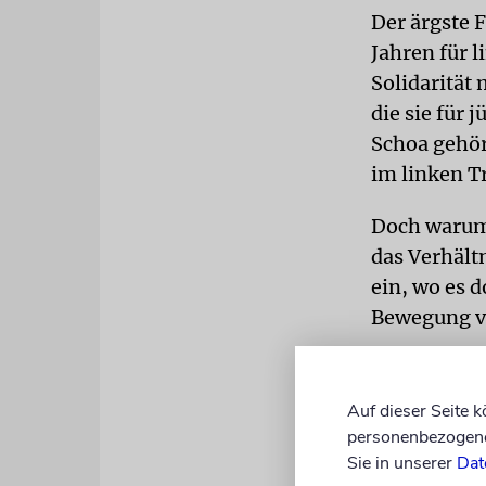
Der ärgste 
Jahren für 
Solidarität
die sie für 
Schoa gehör
im linken Tr
Doch warum 
das Verhält
ein, wo es 
Bewegung v
Palästina 
Auf dieser Seite 
Das Leid der
personenbezogene 
einschließl
Sie in unserer
Dat
Regierung in