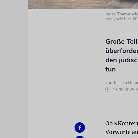
Jedes Thema wir
oder, wie hier 2
Große Teil
überforder
den jüdisc
tun
von
Jessica Ram
13.09.2025 2
Ob »Konterr
Vorwürfe au