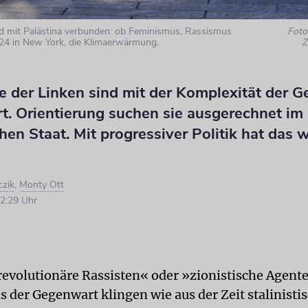
d mit Palästina verbunden: ob Feminismus, Rassismus
Foto:
024 in New York, die Klimaerwärmung.
Z
e der Linken sind mit der Komplexität der 
t. Orientierung suchen sie ausgerechnet im
hen Staat. Mit progressiver Politik hat das 
czik
,
Monty Ott
2:29 Uhr
evolutionäre Rassisten« oder »zionistische Agen
s der Gegenwart klingen wie aus der Zeit stalinisti