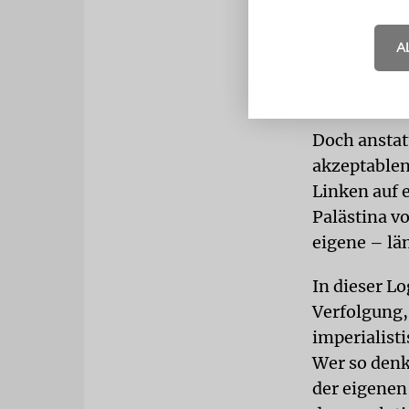
Ambivalenze
machen – so
A
»Entweder-
einzutreten
Doch anstatt
akzeptablen
Linken auf 
Palästina v
eigene – län
In dieser Lo
Verfolgung, 
imperialist
Wer so denk
der eigenen,