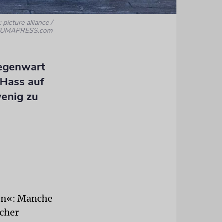
 picture alliance /
UMAPRESS.com
Gegenwart
 Hass auf
wenig zu
ten«: Manche
scher