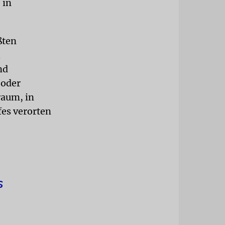
 in
ßten
nd
 oder
raum, in
fes verorten
s