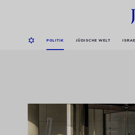
POLITIK
JÜDISCHE WELT
ISRA