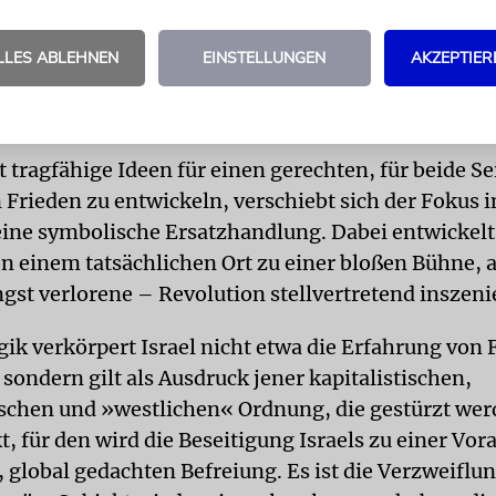
n auszuhalten, sich mit den progressiven Kräften
wohl unter Palästinensern als auch Israelis. Aus d
LLES ABLEHNEN
EINSTELLUNGEN
AKZEPTIER
oder« auszusteigen und in die des »Sowohl-als-a
.
 tragfähige Ideen für einen gerechten, für beide Se
 Frieden zu entwickeln, verschiebt sich der Fokus i
eine symbolische Ersatzhandlung. Dabei entwickelt
on einem tatsächlichen Ort zu einer bloßen Bühne, a
gst verlorene – Revolution stellvertretend inszenie
gik verkörpert Israel nicht etwa die Erfahrung von 
sondern gilt als Ausdruck jener kapitalistischen,
ischen und »westlichen« Ordnung, die gestürzt we
t, für den wird die Beseitigung Israels zu einer Vo
 global gedachten Befreiung. Es ist die Verzweiflu