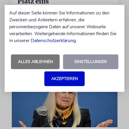
Platz eins
Am 20. September findet die Wahl zum
Auf dieser Seite können Sie Informationen zu den
Landesparlament statt. Würde schon am
Zwecken und Anbietern erfahren, die
Sonntag gewählt, bekäme die Linke einer
personenbezogene Daten auf unserer Webseite
Umfrage zufolge die größte Zustimmung.
verarbeiten. Weitergehende Informationen finden Sie
Doch das Rennen ist knapp
in unserer
Datenschutzerklärung
.
05.08.2026
ALLES ABLEHNEN
EINSTELLUNGEN
AKZEPTIEREN