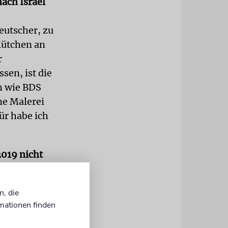
nach Israel
eutscher, zu
 Mütchen an
r
sen, ist die
h wie BDS
ine Malerei
ür habe ich
2019 nicht
eine
n, die
gespitztheit,
mationen finden
Kritik
 kritisch