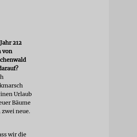
Jahr 212
n von
Buchenwald
darauf?
ch
nkmarsch
inen Urlaub
neuer Bäume
 zwei neue.
ss wir die