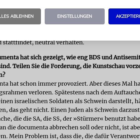
auseinandersetzen möchte, der muss sich erst einmal
er Verantwortung stellen. Und diese Verantwortung
LLES ABLEHNEN
EINSTELLUNGEN
AKZEPTIER
ch Fragen zu Israel an die Menschen in dem Land se
nn nicht glauben, man könne sich zu der BDS-Deba
stattfindet, neutral verhalten.
umenta hat sich gezeigt, wie eng BDS und Antisemi
ind. Teilen Sie die Forderung, die Kunstschau vorze
n?
ta hat schon immer provoziert. Aber dieses Mal hat
gsrahmen verloren. Spätestens nach dem Auftauch
einen israelischen Soldaten als Schwein darstellt, h
, das geht nicht. Einen Juden als Schwein darzuste
che, die die SA, die SS, der »Stürmer« benutzt hab
an die documenta abbrechen soll oder nicht, ist abe
m. Mein Problem ist, dass die, die dafür Verantwo