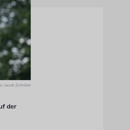
o: Jacob Schröter
f der