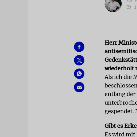
von
J
11
Herr Minist
antisemitis
Gedenkstätt
wiederholt 
Als ich die
beschlossen
entlang der
unterbroche
gespendet. 
Gibt es Erk
Es wird mit