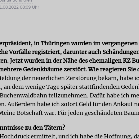
oshua Schultheis
.08.2022 08:09 Uhr
erpräsident, in Thüringen wurden im vergangenen 
che Vorfälle registriert, darunter auch Schändunge
en. Jetzt wurden in der Nähe des ehemaligen KZ 
mehrere Gedenkbäume zerstört. Wie reagieren Sie 
 Meldung der neuerlichen Zerstörung bekam, habe i
, an dem wenige Tage später stattfindenden Gede
 Buchenwaldbahn teilzunehmen. Dafür habe ich me
n. Außerdem habe ich sofort Geld für den Ankauf 
Meine Botschaft war: Für jeden geschändeten Baum
enntnisse zu den Tätern?
 Hochdruck ermittelt, und ich habe die Hoffnung, da