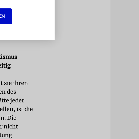
 auf die
 zwingt
EN
lbst richte.
tte, die in
tismus
itig
 sie ihren
en des
ätte jeder
llen, ist die
en. Die
r nicht
rtung