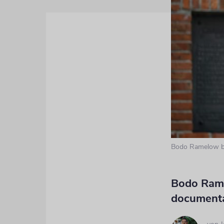
Bodo Ramelow be
Bodo Rame
documenta