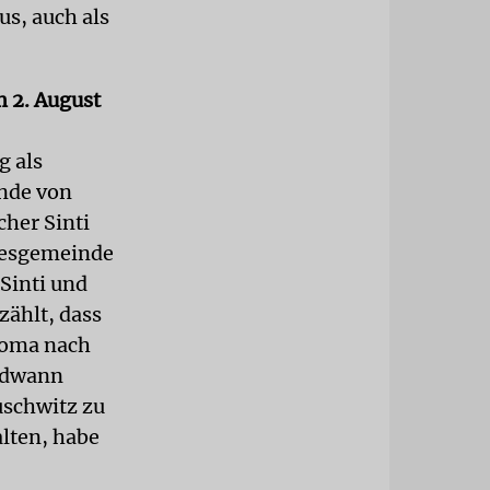
us, auch als
 2. August
g als
inde von
cher Sinti
desgemeinde
Sinti und
ählt, dass
Roma nach
endwann
uschwitz zu
alten, habe