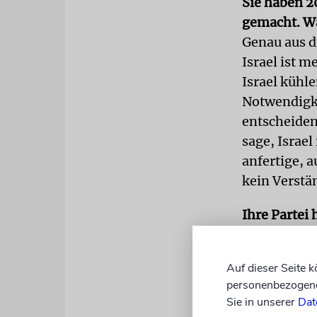
Sie haben 20
gemacht. 
Genau aus d
Israel ist m
Israel kühle
Notwendigkei
entscheiden
sage, Israel
anfertige, a
kein Verstä
Ihre Partei
mitgetragen
Ich war zu d
Auf dieser Seite 
Meinung klar
personenbezogene 
mit der die
Sie in unserer
Dat
vermischt wi