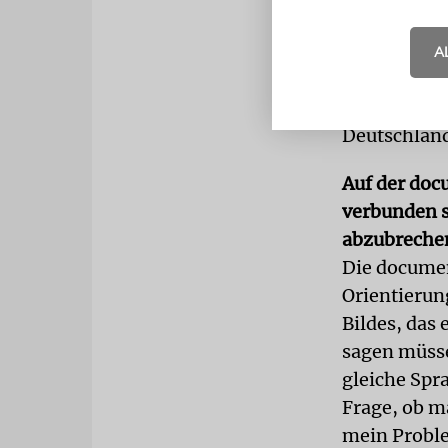
mit Israel 
Seite unser
A
mich, dass i
Aber man ka
Deutschland 
Auf der doc
verbunden s
abzubreche
Die documen
Orientierun
Bildes, das 
sagen müssen
gleiche Spra
Frage, ob m
mein Proble