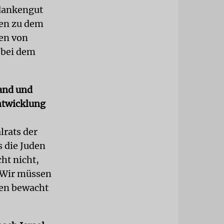
edankengut
ren zu dem
gen von
s bei dem
and und
Entwicklung
lrats der
 die Juden
ht nicht,
. Wir müssen
gen bewacht