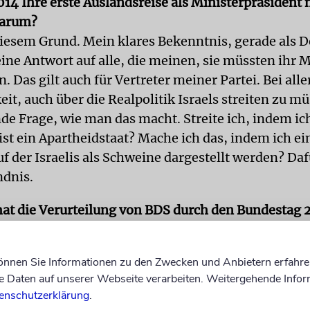
14 Ihre erste Auslandsreise als Ministerpräsident 
Warum?
iesem Grund. Mein klares Bekenntnis, gerade als D
eine Antwort auf alle, die meinen, sie müssten ihr
n. Das gilt auch für Vertreter meiner Partei. Bei alle
t, auch über die Realpolitik Israels streiten zu müs
de Frage, wie man das macht. Streite ich, indem ic
 ist ein Apartheidstaat? Mache ich das, indem ich e
uf der Israelis als Schweine dargestellt werden? Daf
ndnis.
 hat die Verurteilung von BDS durch den Bundestag 
. War das ein Fehler?
er Debatte nicht eingeladen, sonst hätte ich dort m
können Sie Informationen zu den Zwecken und Anbietern erfahre
 formuliert. Die Schwierigkeit ist, dass bei der Zu
Daten auf unserer Webseite verarbeiten. Weitergehende Infor
se Debatten manchmal geführt werden, berechtigte 
enschutzerklärung
.
rd mit Fundamentalkritik. Ich sage, jeder, der sich