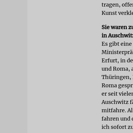
tragen, off
Kunst verkl
Sie waren z
in Auschwit
Es gibt eine
Ministerprä
Erfurt, in d
und Roma, a
Thüringen, 
Roma gespro
er seit vie
Auschwitz f
mitfahre. A
fahren und 
ich sofort z