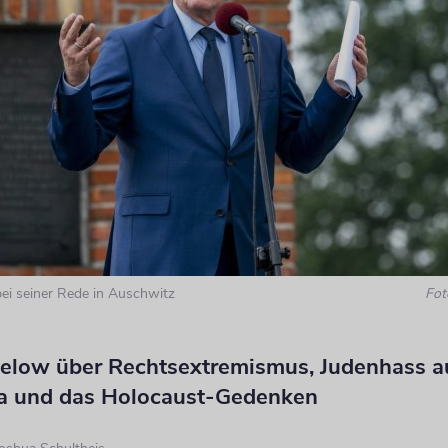
i seiner Rede in Auschwitz
Fot
low über Rechtsextremismus, Judenhass au
 und das Holocaust-Gedenken