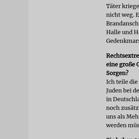
Täter krieg
nicht weg. E
Brandanschl
Halle und Ha
Gedenkmarsc
Rechtsextr
eine große 
Sorgen?
Ich teile di
Juden bei d
in Deutschl
noch zusätz
uns als Meh
werden müss