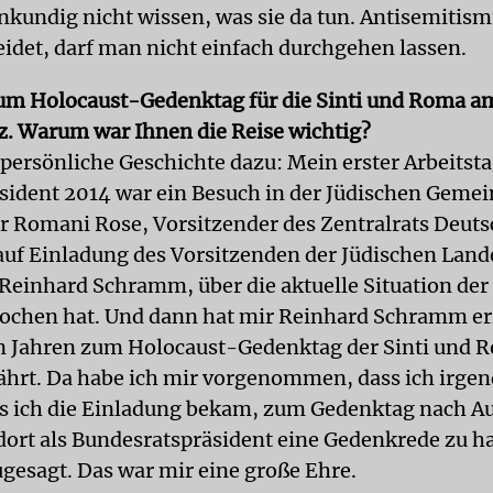
enkundig nicht wissen, was sie da tun. Antisemitism
eidet, darf man nicht einfach durchgehen lassen.
um Holocaust-Gedenktag für die Sinti und Roma am
z. Warum war Ihnen die Reise wichtig?
 persönliche Geschichte dazu: Mein erster Arbeitsta
sident 2014 war ein Besuch in der Jüdischen Geme
er Romani Rose, Vorsitzender des Zentralrats Deuts
uf Einladung des Vorsitzenden der Jüdischen Lan
Reinhard Schramm, über die aktuelle Situation der 
chen hat. Und dann hat mir Reinhard Schramm erz
len Jahren zum Holocaust-Gedenktag der Sinti und 
ährt. Da habe ich mir vorgenommen, dass ich irg
ls ich die Einladung bekam, zum Gedenktag nach A
dort als Bundesratspräsident eine Gedenkrede zu h
ugesagt. Das war mir eine große Ehre.