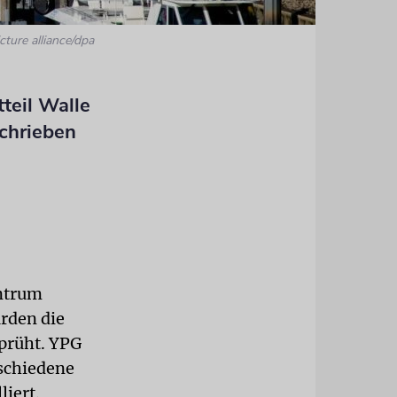
cture alliance/dpa
teil Walle
schrieben
entrum
rden die
prüht. YPG
rschiedene
liert.