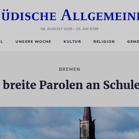
08. AUGUST 2026
– 25. AW 5786
EL
UNSERE WOCHE
KULTUR
RELIGION
GEME
BREMEN
 breite Parolen an Schul