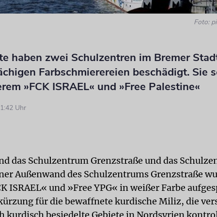
Foto: pi
e haben zwei Schulzentren im Bremer Stadt
ächigen Farbschmierereien beschädigt. Sie 
erem »FCK ISRAEL« und »Free Palestine«
1:42 Uhr
ind das Schulzentrum Grenzstraße und das Schulz
iner Außenwand des Schulzentrums Grenzstraße wu
K ISRAEL« und »Free YPG« in weißer Farbe aufges
bkürzung für die bewaffnete kurdische Miliz, die ve
 kurdisch besiedelte Gebiete in Nordsyrien kontrol