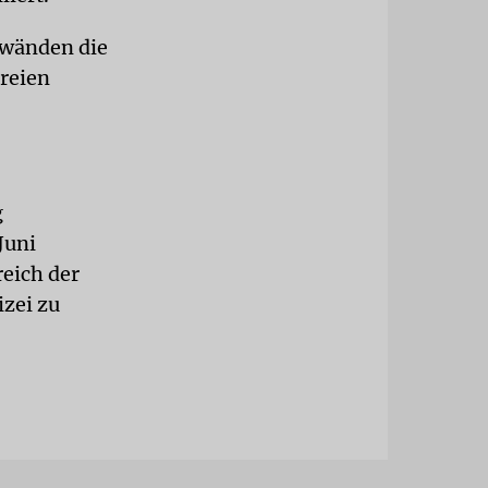
nwänden die
ereien
g
Juni
eich der
izei zu