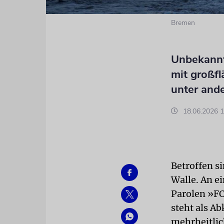
Bremen
Unbekannt
mit großfl
unter and
18.06.2026 1
Betroffen s
Walle. An e
Parolen »FC
steht als A
mehrheitlich