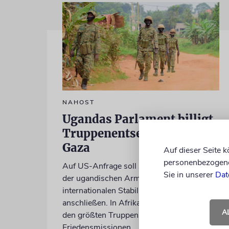
NAHOST
Ugandas Parlament billigt
Truppenentsendung nach
Gaza
Auf dieser Seite 
personenbezogene 
Auf US-Anfrage soll sich ein Kontingent
Sie in unserer
Dat
der ugandischen Armee der geplanten
internationalen Stabilisierungstruppe
anschließen. In Afrika zählt das Land zu
A
den größten Truppenstellern für
Friedensmissionen