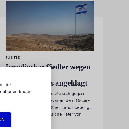
JUSTIZ
Israelischer Siedler wegen
Tötung eines
Palästinensers angeklagt
n, die
mationen finden
Der getötete Aktivist setzte sich gegen
Siedlergewalt ein und war an dem Oscar-
prämierten Film »No Other Land« beteiligt.
Jetzt steht der mutmaßliche Täter vor
EN
Gericht