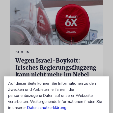
DUBLIN
Wegen Israel-Boykott:
Irisches Regierungsflugzeug
kann nicht mehr im Nebel
landen
Auf dieser Seite können Sie Informationen zu den
Zwecken und Anbietern erfahren, die
Beim Kauf der Maschine wurde bewusst auf
personenbezogene Daten auf unserer Webseite
das System »FalconEye« verzichtet, weil der
verarbeiten. Weitergehende Informationen finden Sie
israelische Rüstungskonzern Elbit Systems an
in unserer
Datenschutzerklärung
.
dem Produkt beteiligt ist