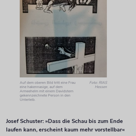
Auf dem oberen Bild tritt eine Frau
Foto: RIAS
eine hakennasige, auf dem
Hessen
Armeehelm mit einem Davidstern
gekennzeichnete Person in den
Unterleib.
Josef Schuster: »Dass die Schau bis zum Ende
laufen kann, erscheint kaum mehr vorstellbar«