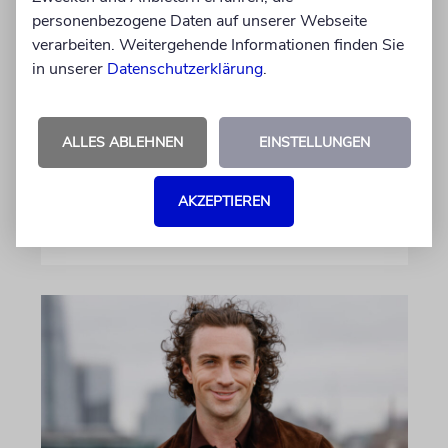
personenbezogene Daten auf unserer Webseite
verarbeiten. Weitergehende Informationen finden Sie
in unserer
Datenschutzerklärung
.
GEHEIMNISSE & GESTÄNDNISSE
Plotkes
ALLES ABLEHNEN
EINSTELLUNGEN
Klatsch und Tratsch aus der jüdischen Welt
AKZEPTIEREN
von Katrin Richter, Imanuel Marcus
06.08.2026