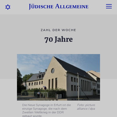
ZAHL DER WOCHE
70 Jahre
Die Neue Synagoge in Erfurt ist die
Foto: picture
einzige Synagoge, die nach dem
alliance / dpa
Zweiten Weltkrieg in der DDR
gebaut wurde.