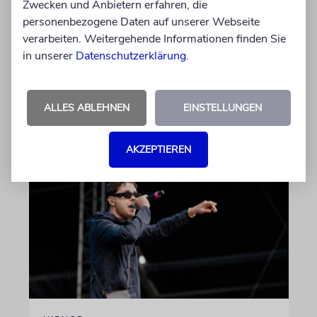
Zwecken und Anbietern erfahren, die
Die Schauspielerin steht nicht nur vor der
personenbezogene Daten auf unserer Webseite
Kamera, sondern engagiert sich auch
verarbeiten. Weitergehende Informationen finden Sie
ehrenamtlich. Der Deutsche Kulturrat würdigt
in unserer
Datenschutzerklärung
.
diese Leistung mit einem Preis. Igor Levit ist
Laudator
ALLES ABLEHNEN
EINSTELLUNGEN
07.08.2026
AKZEPTIEREN