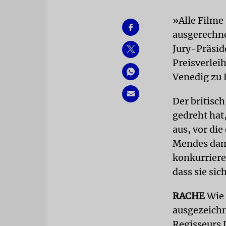
»Alle Filme
ausgerechne
Jury-Präsid
Preisverlei
Venedig zu 
Der britisch
gedreht hat
aus, vor die
Mendes dami
konkurriere
dass sie si
RACHE
Wie
ausgezeich
Regisseurs 