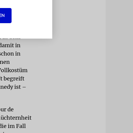
Löwen
aus, wurde
EN
n in dem
damit in
schon in
enen
 Wollkostüm
t begreift
nedy ist –
our de
hüchternheit
ie im Fall