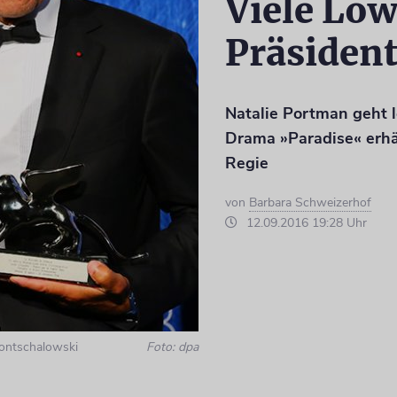
Viele Löw
Präsiden
Natalie Portman geht l
Drama »Paradise« erhäl
Regie
von
Barbara Schweizerhof
12.09.2016 19:28 Uhr
Kontschalowski
Foto: dpa