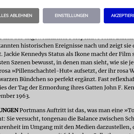
nachstellt. Der vorab als Favorit für den Goldenen 
Film ging in der begehrtesten Kategorie zwar leer 
LLES ABLEHNEN
EINSTELLUNGEN
AKZEPTIER
in für das beste Drehbuch ausgezeichnet.
h und aus ungewöhnlicher Perspektive stellt Larrai
kannten historischen Ereignisse nach und zeigt sie 
. Jackie Kennedys Status als Ikone macht der Film 
rsten Szenen bewusst, in denen man sieht, wie sie j
osa »Pillenschachtel-Hut« aufsetzt, der ihr rosa
warzen Bündchen so perfekt ergänzt. Fast reflexhaf
ies der Tag der Ermordung ihres Gatten John F. Ken
ember 1963.
UNGEN
Portmans Auftritt ist das, was man eine »T
t: Sie versucht, tongenau die Balance zwischen Sc
renheit im Umgang mit den Medien darzustellen, d