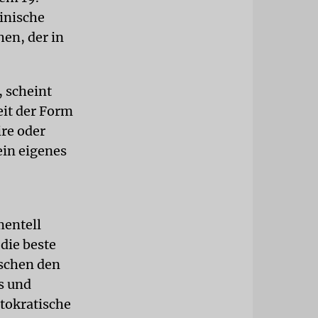
inische
hen, der in
, scheint
eit der Form
re oder
ein eigenes
mentell
die beste
ischen den
s und
stokratische