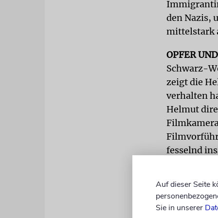
Immigrantin
den Nazis, 
mittelstark
OPFER UND
Schwarz-Wei
zeigt die H
verhalten h
Helmut dire
Filmkamera 
Filmvorführ
fesselnd in
hervorrief.
Auf dieser Seite 
Ebenfalls g
personenbezogene 
Biopic
Jacki
Sie in unserer
Dat
Attentat au