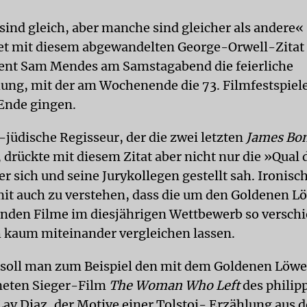
 sind gleich, aber manche sind gleicher als andere«
t mit diesem abgewandelten George-Orwell-Zitat 
ent Sam Mendes am Samstagabend die feierliche
hung, mit der am Wochenende die 73. Filmfestspiel
Ende gingen.
-jüdische Regisseur, der die zwei letzten
James Bo
, drückte mit diesem Zitat aber nicht nur die »Qual
 er sich und seine Jurykollegen gestellt sah. Ironisc
t auch zu verstehen, dass die um den Goldenen L
nden Filme im diesjährigen Wettbewerb so versch
ch kaum miteinander vergleichen lassen.
 soll man zum Beispiel den mit dem Goldenen Löw
neten Sieger-Film
The Woman Who Left
des philip
Lav Diaz, der Motive einer Tolstoi- Erzählung aus 