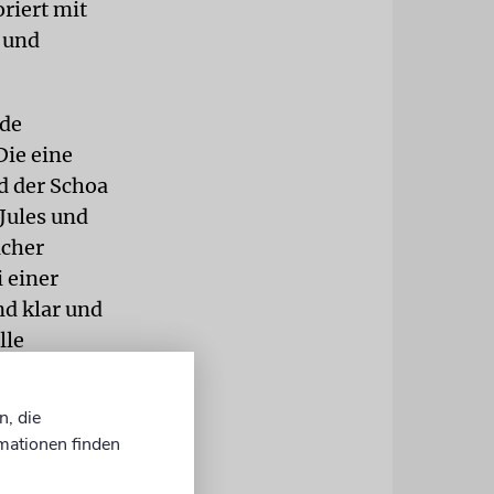
riert mit
 und
nde
Die eine
d der Schoa
Jules und
icher
 einer
nd klar und
lle
n, die
lle besetzte
mationen finden
 das
rau