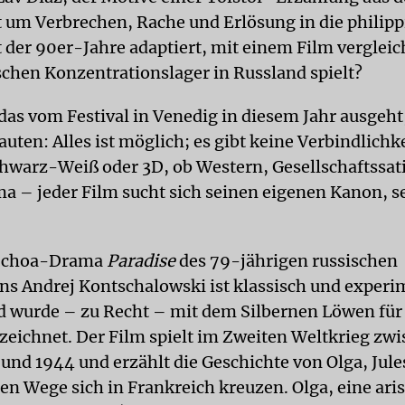
 um Verbrechen, Rache und Erlösung in die philipp
 der 90er-Jahre adaptiert, mit einem Film vergleic
chen Konzentrationslager in Russland spielt?
das vom Festival in Venedig in diesem Jahr ausgeht
auten: Alles ist möglich; es gibt keine Verbindlichk
hwarz-Weiß oder 3D, ob Western, Gesellschaftssati
 – jeder Film sucht sich seinen eigenen Kanon, s
 Schoa-Drama
Paradise
des 79-jährigen russischen
ns Andrej Kontschalowski ist klassisch und experi
d wurde – zu Recht – mit dem Silbernen Löwen für 
zeichnet. Der Film spielt im Zweiten Weltkrieg zw
 und 1944 und erzählt die Geschichte von Olga, Jule
en Wege sich in Frankreich kreuzen. Olga, eine ari