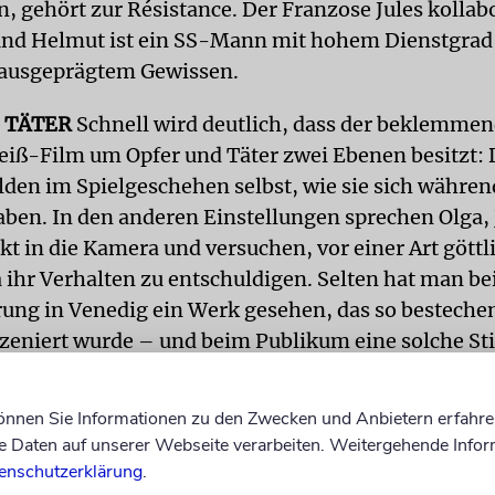
, gehört zur Résistance. Der Franzose Jules kollabo
und Helmut ist ein SS-Mann mit hohem Dienstgrad
 ausgeprägtem Gewissen.
 TÄTER
Schnell wird deutlich, dass der beklemme
ß-Film um Opfer und Täter zwei Ebenen besitzt: 
elden im Spielgeschehen selbst, wie sie sich währen
aben. In den anderen Einstellungen sprechen Olga, 
kt in die Kamera und versuchen, vor einer Art göttl
ihr Verhalten zu entschuldigen. Selten hat man bei
ung in Venedig ein Werk gesehen, das so besteche
szeniert wurde – und beim Publikum eine solche Sti
können Sie Informationen zu den Zwecken und Anbietern erfahre
eehrt wurde das mit Natalie Portman in der Hauptro
Daten auf unserer Webseite verarbeiten. Weitergehende Infor
e
, in dem Regisseur Pablo Larrain die Tage rund um
enschutzerklärung
.
f John F. Kennedy aus der Perspektive von dessen F