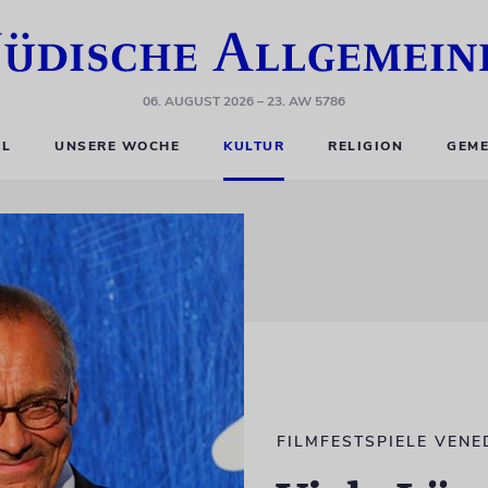
06. AUGUST 2026
– 23. AW 5786
EL
UNSERE WOCHE
KULTUR
RELIGION
GEME
FILMFESTSPIELE VENE