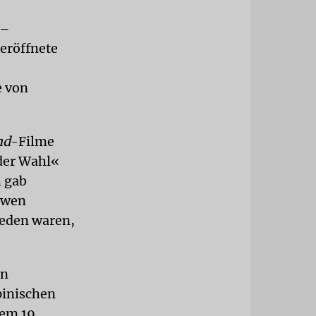
 –
eröffnete
e von
nd
-Filme
 der Wahl«
h gab
öwen
ieden waren,
en
pinischen
dem 19.