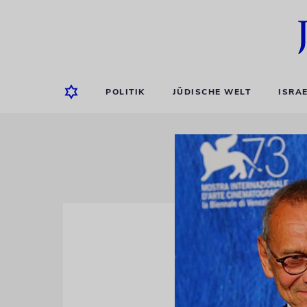
POLITIK
JÜDISCHE WELT
ISRA