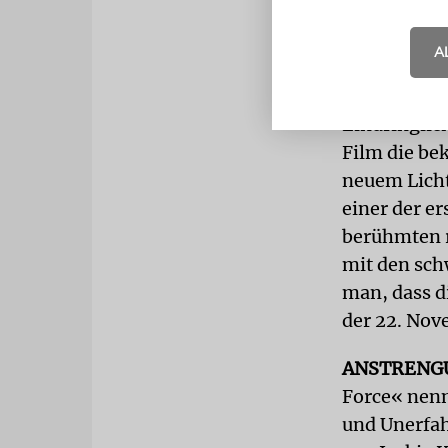
Jacqueline 
gehandelte 
A
aber immerh
Eindringlic
Film die be
neuem Licht
einer der e
berühmten r
mit den sch
man, dass d
der 22. Nov
ANSTRENG
Force« nenn
und Unerfah