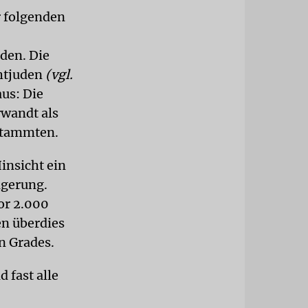
r folgenden
uden. Die
chtjuden
(vgl.
aus: Die
wandt als
 stammten.
insicht ein
lgerung.
or 2.000
en überdies
n Grades.
 fast alle