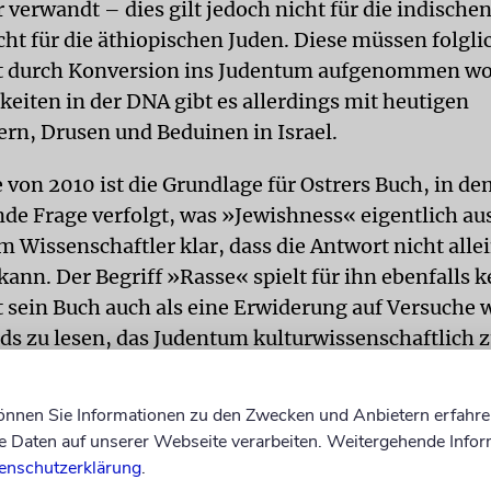
verwandt – dies gilt jedoch nicht für die indischen
ht für die äthiopischen Juden. Diese müssen folgli
st durch Konversion ins Judentum aufgenommen wo
iten in der DNA gibt es allerdings mit heutigen
ern, Drusen und Beduinen in Israel.
 von 2010 ist die Grundlage für Ostrers Buch, in de
de Frage verfolgt, was »Jewishness« eigentlich a
m Wissenschaftler klar, dass die Antwort nicht allei
ann. Der Begriff »Rasse« spielt für ihn ebenfalls k
t sein Buch auch als eine Erwiderung auf Versuche 
s zu lesen, das Judentum kulturwissenschaftlich 
ren. »Ich hoffe, dass diese Beobachtungen der Vors
 sei nur ein kulturelles Konstrukt, den Boden entzi
können Sie Informationen zu den Zwecken und Anbietern erfahre
rer.
Daten auf unserer Webseite verarbeiten. Weitergehende Infor
enschutzerklärung
.
TEN
Auf die Idee, die genetische Verwandtschaft vo