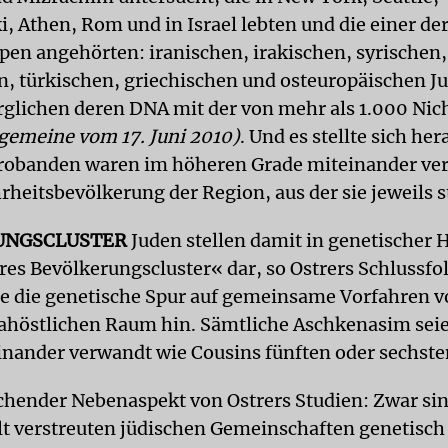
i, Athen, Rom und in Israel lebten und die einer de
pen angehörten: iranischen, irakischen, syrischen,
en, türkischen, griechischen und osteuropäischen J
rglichen deren DNA mit der von mehr als 1.000 Ni
lgemeine vom 17. Juni 2010)
. Und es stellte sich her
robanden waren im höheren Grade miteinander ver
rheitsbevölkerung der Region, aus der sie jeweils
UNGSCLUSTER
Juden stellen damit in genetischer H
es Bevölkerungscluster« dar, so Ostrers Schlussfo
 die genetische Spur auf gemeinsame Vorfahren v
ahöstlichen Raum hin. Sämtliche Aschkenasim sei
inander verwandt wie Cousins fünften oder sechste
chender Nebenaspekt von Ostrers Studien: Zwar sind
lt verstreuten jüdischen Gemeinschaften genetisch