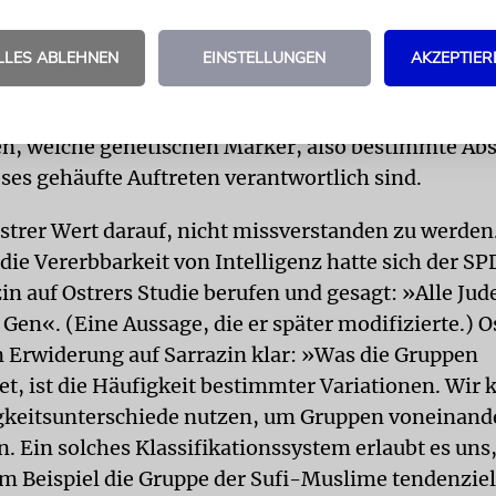
, kam Ostrer über die Medizin. Es gibt etwa 40 Kra
en überdurchschnittlich häufig vorkommen. Dazu z
LLES ABLEHNEN
EINSTELLUNGEN
AKZEPTIER
Eierstockkrebs, die Stoffwechselstörungen Tay-Sa
her oder die Niemann-Pick-Krankheit. Der Mediz
en, welche genetischen Marker, also bestimmte Abs
eses gehäufte Auftreten verantwortlich sind.
Ostrer Wert darauf, nicht missverstanden zu werden.
die Vererbbarkeit von Intelligenz hatte sich der SP
in auf Ostrers Studie berufen und gesagt: »Alle Jude
en«. (Eine Aussage, die er später modifizierte.) Os
in Erwiderung auf Sarrazin klar: »Was die Gruppen
et, ist die Häufigkeit bestimmter Variationen. Wir
gkeitsunterschiede nutzen, um Gruppen voneinand
. Ein solches Klassifikationssystem erlaubt es uns,
um Beispiel die Gruppe der Sufi-Muslime tendenziel