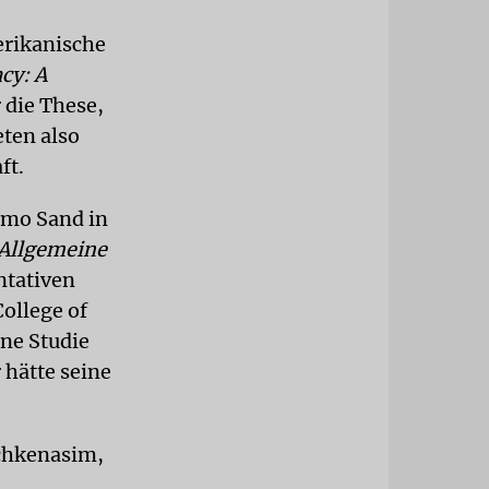
erikanische
cy: A
r die These,
eten also
ft.
omo Sand in
 Allgemeine
ntativen
College of
ine Studie
 hätte seine
schkenasim,