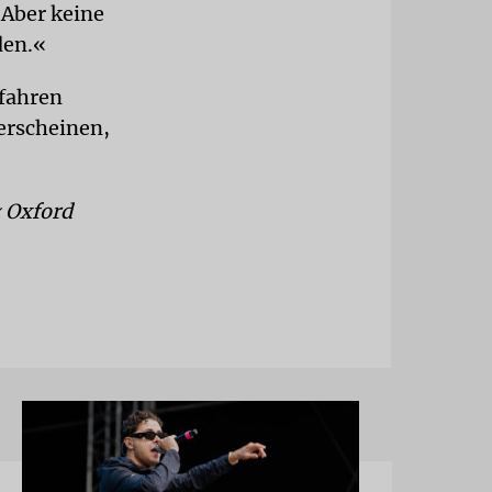
 Aber keine
den.«
rfahren
 erscheinen,
« Oxford