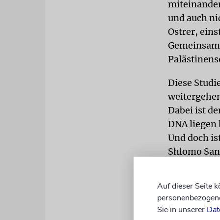
miteinander 
und auch nic
Ostrer, ein
Gemeinsamke
Palästinens
Diese Studie
weitergehen
Dabei ist de
DNA liegen k
Und doch is
Shlomo Sand
dekonstruie
Jüdischkeit
Auf dieser Seite 
schreibt Ost
personenbezogene 
Sie in unserer
Dat
KRANKHEI