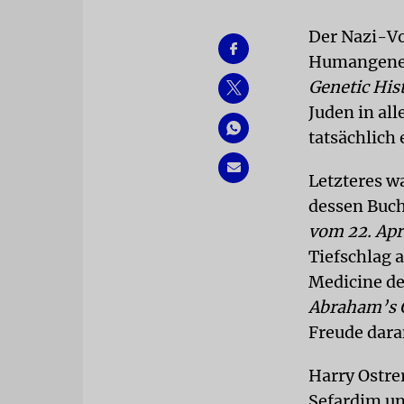
Der Nazi-Vo
Humangeneti
Genetic His
Juden in all
tatsächlich
Letzteres w
dessen Buc
vom 22. Apr
Tiefschlag a
Medicine de
Abraham’s C
Freude dara
Harry Ostre
Sefardim un