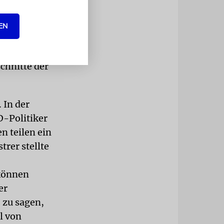
nkheiten,
ählen etwa
EN
chs und
iner Ostrer
chnitte der
 In der
D-Politiker
n teilen ein
trer stellte
 können
er
 zu sagen,
l von