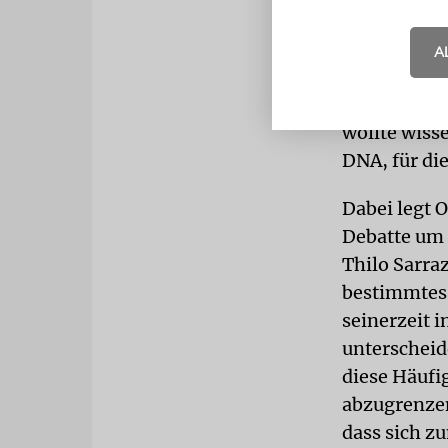
untersuchen
die bei Jud
A
Brust- und 
Morbus Gauc
wollte wiss
DNA, für di
Dabei legt 
Debatte um 
Thilo Sarraz
bestimmtes G
seinerzeit 
unterscheid
diese Häufi
abzugrenzen
dass sich z