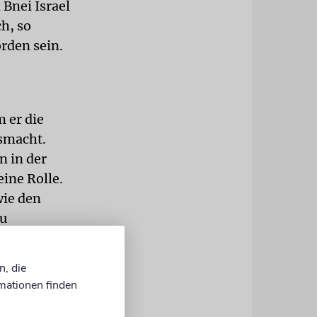
 Bnei Israel
ch, so
rden sein.
m er die
usmacht.
n in der
eine Rolle.
wie den
zu
tellung,
ehen«,
n, die
mationen finden
n Juden zu