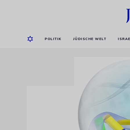
POLITIK
JÜDISCHE WELT
ISRA