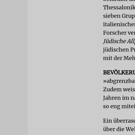
Thessalonik
sieben Grup
italienisch
Forscher ve
Jüdische Al
jüdischen P
mit der Meh
BEVÖLKER
»abgrenzbar
Zudem weise
Jahren im n
so eng mite
Ein überras
über die We