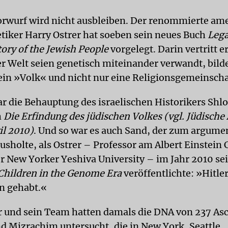
rwurf wird nicht ausbleiben. Der renommierte am
ker Harry Ostrer hat soeben sein neues Buch
Lega
tory of the Jewish People
vorgelegt. Darin vertritt e
er Welt seien genetisch miteinander verwandt, bild
 ein »Volk« und nicht nur eine Religionsgemeinscha
ar die Behauptung des israelischen Historikers Shl
h
Die Erfindung des jüdischen Volkes (vgl. Jüdische
il 2010)
. Und so war es auch Sand, der zum argume
usholte, als Ostrer – Professor am Albert Einstein 
r New Yorker Yeshiva University – im Jahr 2010 se
hildren in the Genome Era
veröffentlichte: »Hitler
n gehabt.«
r und sein Team hatten damals die DNA von 237 A
d Mizrachim untersucht, die in New York, Seattle,