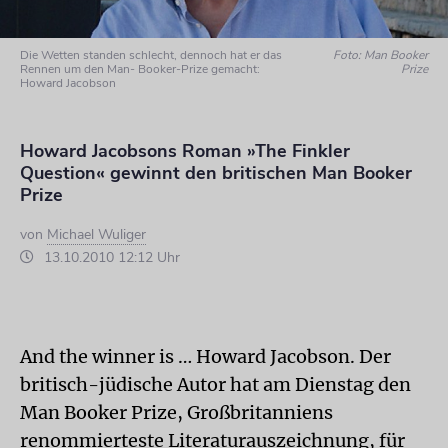
Die Wetten standen schlecht, dennoch hat er das
Foto: Man Booker
Rennen um den Man- Booker-Prize gemacht:
Prize
Howard Jacobson
Howard Jacobsons Roman »The Finkler
Question« gewinnt den britischen Man Booker
Prize
von
Michael Wuliger
13.10.2010 12:12 Uhr
And the winner is … Howard Jacobson. Der
britisch-jüdische Autor hat am Dienstag den
Man Booker Prize, Großbritanniens
renommierteste Literaturauszeichnung, für