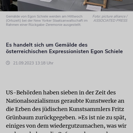
Gemälde von Egon Schiele werden am Mittwoch
Foto: picture alliance /
(Ortszeit) bei der New Yorker Staatsanwaltschaft im
ASSOCIATED PRESS
Rahmen einer Rückgabe-Zeremonie ausgestellt.
Es handelt sich um Gemälde des
österreichischen Expressionisten Egon Schiele
21.09.2023 13:18 Uhr
US-Behörden haben sieben in der Zeit des
Nationalsozialismus geraubte Kunstwerke an
die Erben des jüdischen Kunstsammlers Fritz
Grünbaum zurückgegeben. »Es ist nie zu spät,
einiges von dem wiedergutzumachen, was wir