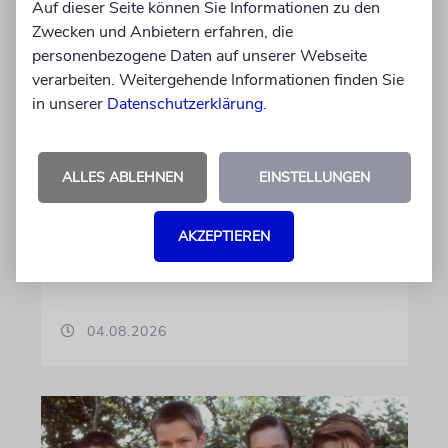
Auf dieser Seite können Sie Informationen zu den
Zwecken und Anbietern erfahren, die
personenbezogene Daten auf unserer Webseite
verarbeiten. Weitergehende Informationen finden Sie
POTSDAM
in unserer
Datenschutzerklärung
.
Forschung zu NS-Geschichte
von Naturwissenschaften
International bekannte Forschungsinstitute
ALLES ABLEHNEN
EINSTELLUNGEN
haben ihren Sitz auf dem Potsdamer
Telegrafenberg. Ihre Vorgeschichte
AKZEPTIEREN
insbesondere in der NS-Zeit wird nun Thema
eines Wissenschaftsprojekts
04.08.2026