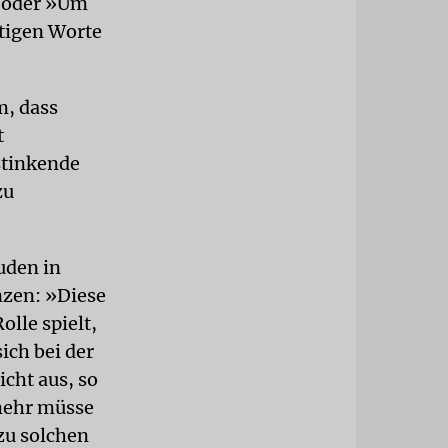
« oder »Um
htigen Worte
m, dass
t
stinkende
zu
Juden in
nzen: »Diese
olle spielt,
ich bei der
icht aus, so
lmehr müsse
 zu solchen