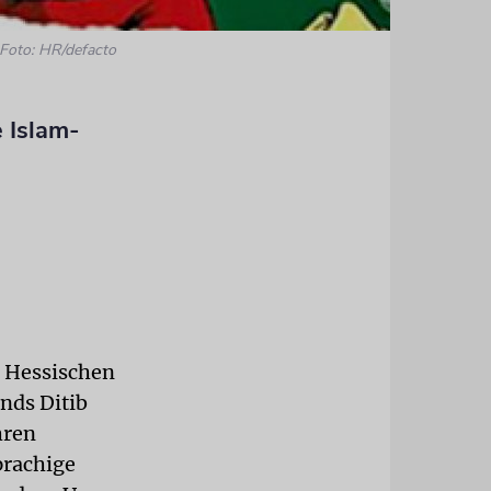
Foto: HR/defacto
 Islam-
s Hessischen
nds Ditib
hren
prachige