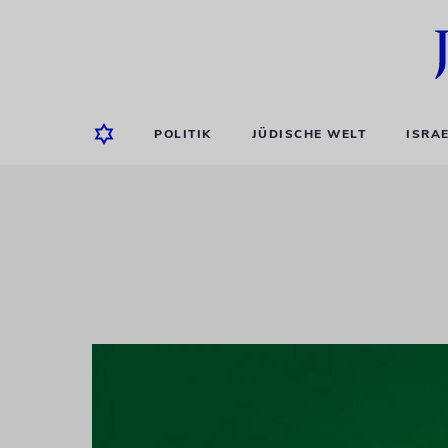
POLITIK
JÜDISCHE WELT
ISRA