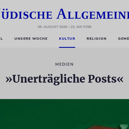
06. AUGUST 2026
– 23. AW 5786
EL
UNSERE WOCHE
KULTUR
RELIGION
GEME
MEDIEN
»Unerträgliche Posts«