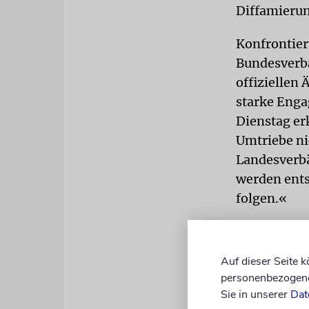
Diffamieru
Konfrontier
Bundesverba
offiziellen
starke Enga
Dienstag er
Umtriebe ni
Landesverbä
werden ent
folgen.«
Volker Beck,
dass der An
Auf dieser Seite 
ausreichend.
personenbezogene 
Erklärung d
Sie in unserer
Dat
ähnlichen V