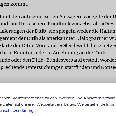
ngen kommt.
t mit den antisemitischen Aussagen, wiegelte der D
nd laut Hessischem Rundfunk zunächst ab: »Dies 
 Äußerungen der Ditib, sie spiegeln weder die Haltu
gement der Ditib als anerkannter Dialogpartner w
klärte der Ditib-Vorstand: »Gleichwohl diese hetze
cht in Kenntnis oder in Anlehnung an die Ditib-
nde oder den Ditib-Bundesverband erstellt worden
sprechende Untersuchungen stattfinden und Kons
 religionspolitischer Sprecher der Grünen, hat gro
kündigung wirklich Taten folgen werden. »Das ist al
können Sie Informationen zu den Zwecken und Anbietern erfahre
 Die DITIB-Erklärung ist in Teilen fast wortgleich 
Daten auf unserer Webseite verarbeiten. Weitergehende Infor
es Landesverbands Hessen aus dem Jahr 2015 bei 
enschutzerklärung
.
orfall in Melsungen. Konsequenzen damals? Keine«