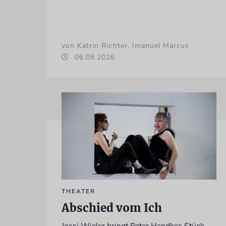
von Katrin Richter, Imanuel Marcus
06.08.2026
THEATER
Abschied vom Ich
Jossi Wieler bringt Peter Handkes Stück