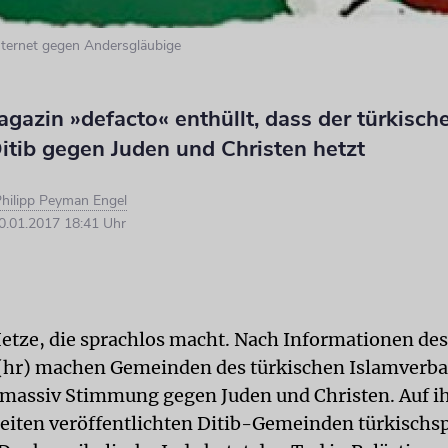
nternet gegen Andersgläubige
azin »defacto« enthüllt, dass der türkische
itib gegen Juden und Christen hetzt
hilipp Peyman Engel
.01.2017 18:41 Uhr
 Hetze, die sprachlos macht. Nach Informationen de
hr) machen Gemeinden des türkischen Islamverba
 massiv Stimmung gegen Juden und Christen. Auf i
iten veröffentlichten Ditib-Gemeinden türkischs