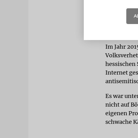
TÜRKEI
Die
A
Islamverban
Türkei. Sie
Im Jahr 20
Volksverhet
hessischen 
Internet ge
antisemitis
Es war unte
nicht auf B
eigenen Pro
schwache K