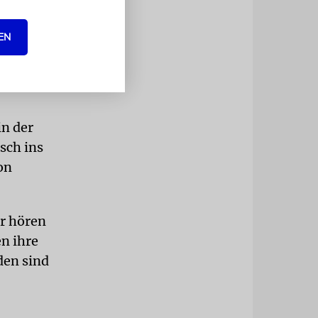
eutsche
EN
anet in der
einden.
in der
sch ins
on
er hören
n ihre
den sind