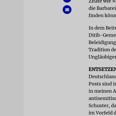
Zitate wie 
die Barbarei
finden kön
In dem Bei
Ditib-Gemei
Beleidigung
Tradition d
Ungläubigen
ENTSETZE
Deutschland
Posts sind i
in meinen Au
antisemitisc
Schuster, d
im Vorfeld d