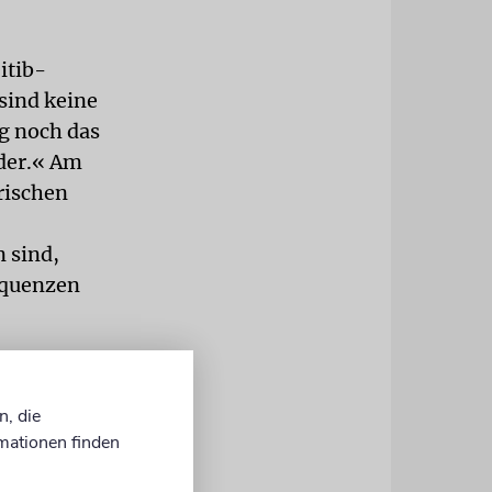
itib-
sind keine
ng noch das
ider.« Am
rischen
 sind,
equenzen
ße Zweifel,
les nicht
n, die
mit der
mationen finden
einem
, so Beck.