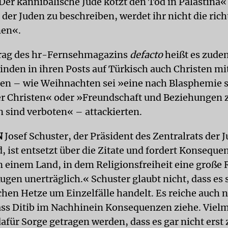
»Der kannibalische Jude kotzt den Tod in Palästina
 der Juden zu beschreiben, werdet ihr nicht die ric
nen«.
trag des hr-Fernsehmagazins
defacto
heißt es zude
nden in ihren Posts auf Türkisch auch Christen mi
en – wie Weihnachten sei »eine nach Blasphemie 
er Christen« oder »Freundschaft und Beziehungen 
 sind verboten« – attackierten.
N
Josef Schuster, der Präsident des Zentralrats der 
, ist entsetzt über die Zitate und fordert Konseque
n einem Land, in dem Religionsfreiheit eine große R
gen unerträglich.« Schuster glaubt nicht, dass es s
hen Hetze um Einzelfälle handelt. Es reiche auch n
ass Ditib im Nachhinein Konsequenzen ziehe. Vie
afür Sorge getragen werden, dass es gar nicht erst