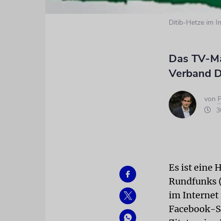
Ditib-Hetze im I
Das TV-Mag
Verband D
von
P
30
Es ist eine
Rundfunks (
im Internet
Facebook-Se