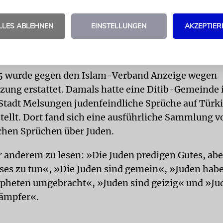
 Ditib ist mit 900 Moscheegemeinden der größte d
LLES ABLEHNEN
EINSTELLUNGEN
AKZEPTIER
d und kooperiert eng mit der Religionsbehörde Diy
 entsendet und bezahlt die Imame für deutsche Gem
15 wurde gegen den Islam-Verband Anzeige wegen
zung erstattet. Damals hatte eine Ditib-Gemeinde 
Stadt Melsungen judenfeindliche Sprüche auf Türki
stellt. Dort fand sich eine ausführliche Sammlung v
chen Sprüchen über Juden.
r anderem zu lesen: »Die Juden predigen Gutes, ab
öses zu tun«, »Die Juden sind gemein«, »Juden habe
pheten umgebracht«, »Juden sind geizig« und »Ju
ämpfer«.