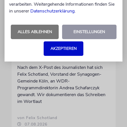
verarbeiten. Weitergehende Informationen finden Sie
in unserer
Datenschutzerklärung
.
ALLES ABLEHNEN
EINSTELLUNGEN
MEINUNG
Wie Georg Restle die
Glaubwürdigkeit des ÖRR
AKZEPTIEREN
untergräbt
Nach dem X-Post des Journalisten hat sich
Felix Schotland, Vorstand der Synagogen-
Gemeinde Köln, an WDR-
Programmdirektorin Andrea Schafarczyk
gewandt. Wir dokumentieren das Schreiben
im Wortlaut
von Felix Schotland
07.08.2026