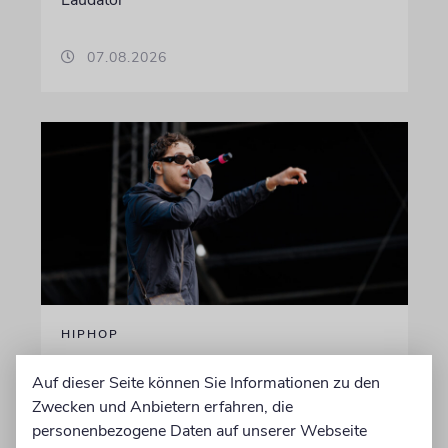
07.08.2026
HIPHOP
Rapper Pashanim: »Free
Auf dieser Seite können Sie Informationen zu den
Palestine« als
Zwecken und Anbietern erfahren, die
Verkaufsschlager
personenbezogene Daten auf unserer Webseite