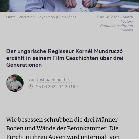
Dritte Generation: Goya Rego (r.) als Jónás
Foto: © 2021 – Match
Factory
Productions/Proton
Cinema
Der ungarische Regisseur Kornél Mundruczó
erzählt in seinem Film Geschichten über drei
Generationen
von
Joshua Schultheis
25.08.2022 11:20 Uhr
Wie besessen schrubben die drei Männer
Boden und Wände der Betonkammer. Die
Furcht in ihren Augen wird untermalt von