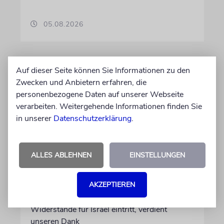
05.08.2026
Auf dieser Seite können Sie Informationen zu den
Zwecken und Anbietern erfahren, die
personenbezogene Daten auf unserer Webseite
verarbeiten. Weitergehende Informationen finden Sie
in unserer
Datenschutzerklärung
.
ALLES ABLEHNEN
EINSTELLUNGEN
MEINUNG
Danke, Boy George!
AKZEPTIEREN
Wie die 80er-Jahre-Ikone gegen alle
Widerstände für Israel eintritt, verdient
unseren Dank